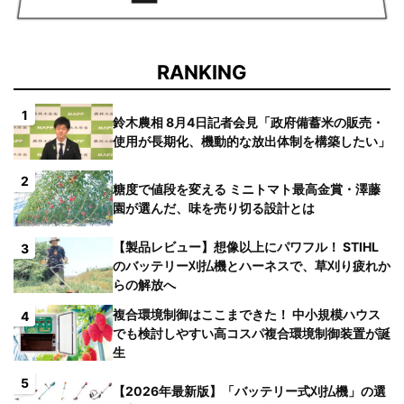
RANKING
1
鈴木農相 8月4日記者会見「政府備蓄米の販売・
使用が長期化、機動的な放出体制を構築したい」
2
糖度で値段を変える ミニトマト最高金賞・澤藤
園が選んだ、味を売り切る設計とは
【製品レビュー】想像以上にパワフル！ STIHL
3
のバッテリー刈払機とハーネスで、草刈り疲れか
らの解放へ
複合環境制御はここまできた！ 中小規模ハウス
4
でも検討しやすい高コスパ複合環境制御装置が誕
生
5
【2026年最新版】「バッテリー式刈払機」の選