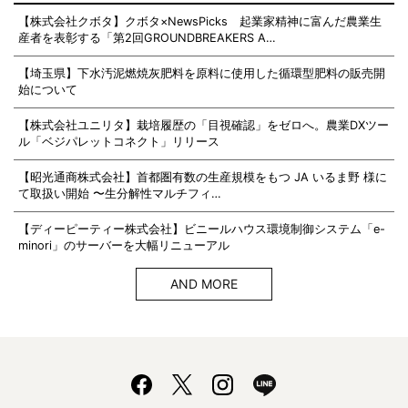
【株式会社クボタ】クボタ×NewsPicks 起業家精神に富んだ農業生
産者を表彰する「第2回GROUNDBREAKERS A…
【埼玉県】下水汚泥燃焼灰肥料を原料に使用した循環型肥料の販売開
始について
【株式会社ユニリタ】栽培履歴の「目視確認」をゼロへ。農業DXツー
ル「ベジパレットコネクト」リリース
【昭光通商株式会社】首都圏有数の生産規模をもつ JA いるま野 様に
て取扱い開始 〜生分解性マルチフィ…
【ディーピーティー株式会社】ビニールハウス環境制御システム「e-
minori」のサーバーを大幅リニューアル
AND MORE