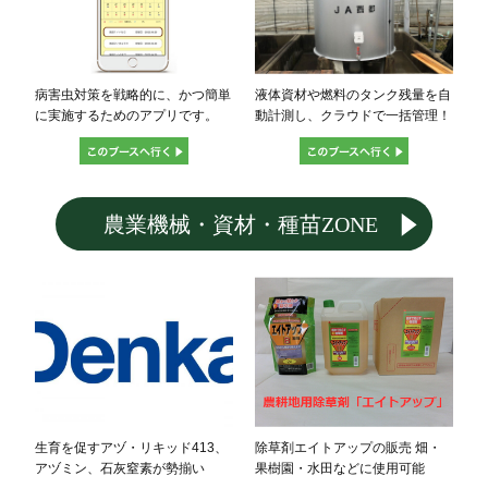
病害虫対策を戦略的に、かつ簡単
液体資材や燃料のタンク残量を自
に実施するためのアプリです。
動計測し、クラウドで一括管理！
生育を促すアヅ・リキッド413、
除草剤エイトアップの販売 畑・
アヅミン、石灰窒素が勢揃い
果樹園・水田などに使用可能