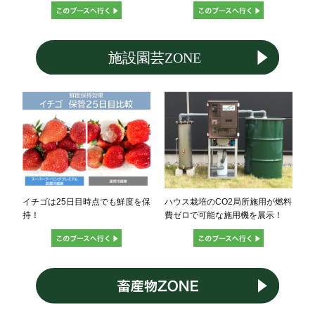
イチゴは25日目時点でも鮮度を保
ハウス栽培のCO2局所施用が燃料
持！
費ゼロで可能な施用機を展示！