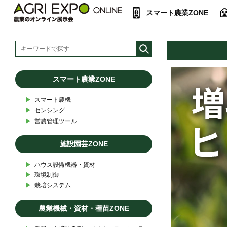
スマート農業ZONE
スマート農業ZONE
▶︎
スマート農機
▶︎
センシング
▶︎
営農管理ツール
施設園芸ZONE
▶︎
ハウス設備機器・資材
▶︎
環境制御
▶︎
栽培システム
農業機械・資材・種苗ZONE