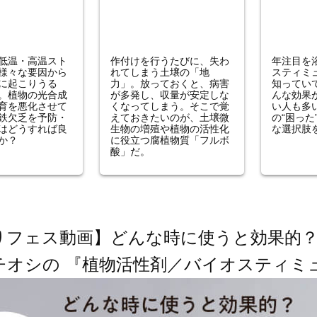
低温・高温スト
作付けを行うたびに、失わ
年注目を
様々な要因から
れてしまう土壌の「地
スティミ
に起こりうる
力」。放っておくと、病害
知ってい
。植物の光合成
が多発し、収量が安定しな
んな効果
育を悪化させて
くなってしまう。そこで覚
い人も多
鉄欠乏を予防・
えておきたいのが、土壌微
の“困った
はどうすれば良
生物の増殖や植物の活性化
な選択肢
か？
に役立つ腐植物質「フルボ
酸」だ。
りフェス動画】どんな時に使うと効果的
チオシの 『植物活性剤／バイオスティミ