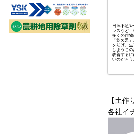
日照不足や
レスなど、
多くの作物
「鉄欠乏」
を妨げ、生
しまうこの
改善するに
いのだろう
【土作
各社イ