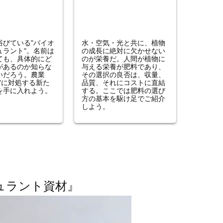
浴びている"バイオ
水・空気・光と共に、植物
ュラント"。名前は
の成長に絶対に欠かせない
ても、具体的にど
のが栄養だ。人間が植物に
があるのか知らな
与える栄養が肥料であり、
いだろう。農業
その選択の良否は、収量、
”に対処する新た
品質、それにコストに直結
を手に入れよう。
する。ここでは肥料の選び
方の基本を駆け足でご紹介
しよう。
？
ュラント資材』