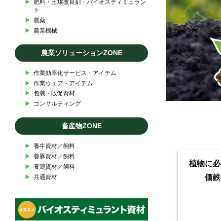
▶︎
肥料・土壌改良剤・バイオスティミュラン
ト
▶︎
農薬
▶︎
農業機械
農業ソリューションZONE
▶︎
作業効率化サービス・アイテム
▶︎
作業ウェア・アイテム
▶︎
包装・販促資材
▶︎
コンサルティング
畜産物ZONE
▶︎
養牛資材／飼料
▶︎
養豚資材／飼料
植物に必
▶︎
養鶏資材／飼料
価鉄
▶︎
共通資材