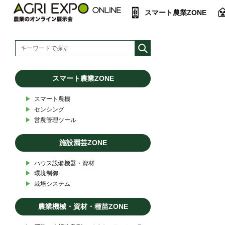
スマート農業ZONE
スマート農業ZONE
▶︎
スマート農機
▶︎
センシング
▶︎
営農管理ツール
施設園芸ZONE
▶︎
ハウス設備機器・資材
▶︎
環境制御
▶︎
栽培システム
農業機械・資材・種苗ZONE