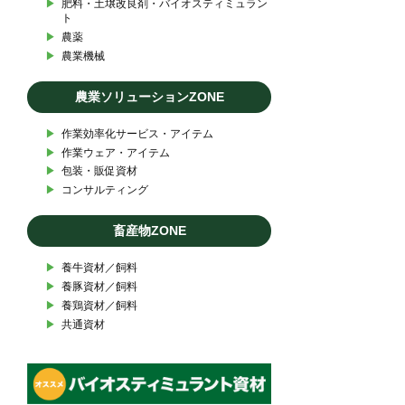
▶︎
肥料・土壌改良剤・バイオスティミュラン
ト
▶︎
農薬
▶︎
農業機械
農業ソリューションZONE
▶︎
作業効率化サービス・アイテム
▶︎
作業ウェア・アイテム
▶︎
包装・販促資材
▶︎
コンサルティング
畜産物ZONE
▶︎
養牛資材／飼料
▶︎
養豚資材／飼料
▶︎
養鶏資材／飼料
▶︎
共通資材