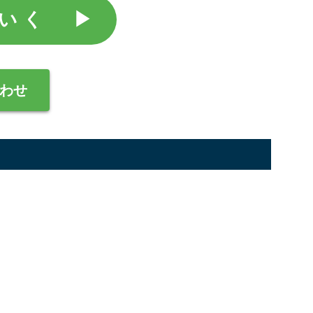
いく ▶︎
わせ