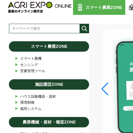
スマート農業ZONE
スマート農業ZONE
▶︎
スマート農機
▶︎
センシング
▶︎
営農管理ツール
施設園芸ZONE
▶︎
ハウス設備機器・資材
▶︎
環境制御
▶︎
栽培システム
農業機械・資材・種苗ZONE