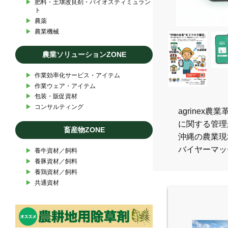
▶︎
肥料・土壌改良剤・バイオスティミュラン
ト
▶︎
農薬
▶︎
農業機械
農業ソリューションZONE
▶︎
作業効率化サービス・アイテム
▶︎
作業ウェア・アイテム
▶︎
包装・販促資材
▶︎
コンサルティング
agrine
に関する管理
畜産物ZONE
沖縄の農業現
バイヤーマッ
▶︎
養牛資材／飼料
▶︎
養豚資材／飼料
▶︎
養鶏資材／飼料
▶︎
共通資材