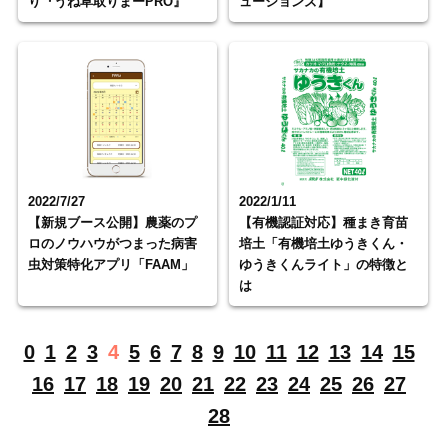
り『うね草取りまーPRO』
ューションズ】
2022/7/27
2022/1/11
【新規ブース公開】農薬のプ
【有機認証対応】種まき育苗
ロのノウハウがつまった病害
培土「有機培土ゆうきくん・
虫対策特化アプリ「FAAM」
ゆうきくんライト」の特徴と
は
0
1
2
3
4
5
6
7
8
9
10
11
12
13
14
15
16
17
18
19
20
21
22
23
24
25
26
27
28