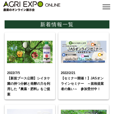
新着情報一覧
2022/7/5
2022/2/21
【新規ブース公開】シイタケ
【セミナー開催！】JASオン
菌の持つ分解と発酵の力を利
ラインセミナー ～規格提案
用した『農薬・肥料』をご提
者の集い～ 参加受付中！
案