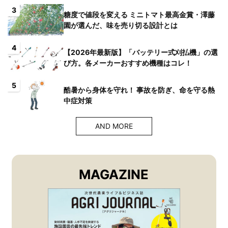
3
糖度で値段を変える ミニトマト最高金賞・澤藤
園が選んだ、味を売り切る設計とは
4
【2026年最新版】「バッテリー式刈払機」の選
び方。各メーカーおすすめ機種はコレ！
5
酷暑から身体を守れ！ 事故を防ぎ、命を守る熱
中症対策
AND MORE
MAGAZINE