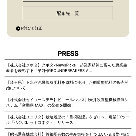
配布先一覧
お詫びと訂正
PRESS
【株式会社クボタ】クボタ×NewsPicks 起業家精神に富んだ農業生
産者を表彰する「第2回GROUNDBREAKERS A…
【埼玉県】下水汚泥燃焼灰肥料を原料に使用した循環型肥料の販売開
始について
【株式会社セイコーステラ】ビニールハウス用天井設置型機械換気シ
ステム「空動扇 MAX」の発売を開始！
【株式会社ユニリタ】栽培履歴の「目視確認」をゼロへ。農業DXツー
ル「ベジパレットコネクト」リリース
【昭光通商株式会社】首都圏有数の生産規模をもつ JA いるま野 様に