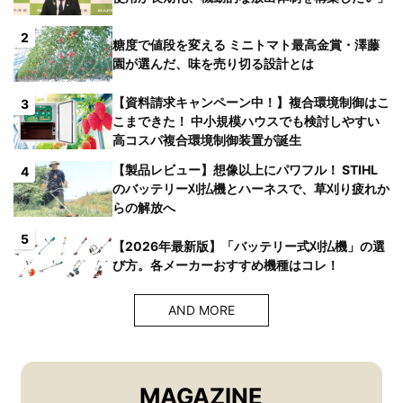
2
糖度で値段を変える ミニトマト最高金賞・澤藤
園が選んだ、味を売り切る設計とは
【資料請求キャンペーン中！】複合環境制御はこ
3
こまできた！ 中小規模ハウスでも検討しやすい
高コスパ複合環境制御装置が誕生
【製品レビュー】想像以上にパワフル！ STIHL
4
のバッテリー刈払機とハーネスで、草刈り疲れか
らの解放へ
5
【2026年最新版】「バッテリー式刈払機」の選
び方。各メーカーおすすめ機種はコレ！
AND MORE
MAGAZINE