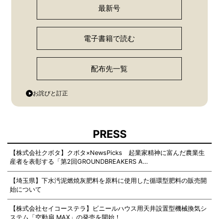
最新号
電子書籍で読む
配布先一覧
お詫びと訂正
PRESS
【株式会社クボタ】クボタ×NewsPicks 起業家精神に富んだ農業生
産者を表彰する「第2回GROUNDBREAKERS A…
【埼玉県】下水汚泥燃焼灰肥料を原料に使用した循環型肥料の販売開
始について
【株式会社セイコーステラ】ビニールハウス用天井設置型機械換気シ
ステム「空動扇 MAX」の発売を開始！