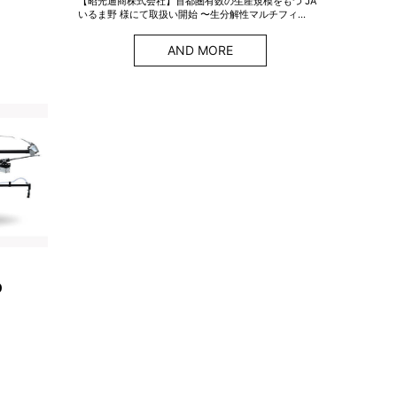
【昭光通商株式会社】首都圏有数の生産規模をもつ JA
いるま野 様にて取扱い開始 〜生分解性マルチフィ…
AND MORE
0