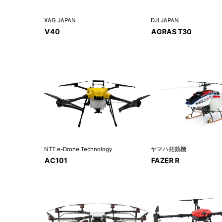
XAG JAPAN
DJI JAPAN
V40
AGRAS T30
NTT e-Drone Technology
ヤマハ発動機
AC101
FAZER R