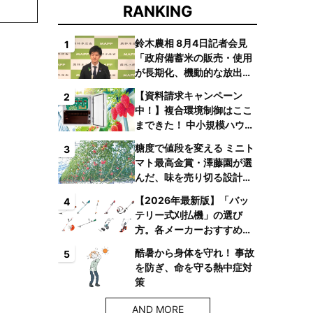
RANKING
鈴木農相 8月4日記者会見
1
「政府備蓄米の販売・使用
が長期化、機動的な放出体
制を構築したい」
【資料請求キャンペーン
2
中！】複合環境制御はここ
まできた！ 中小規模ハウス
でも検討しやすい高コスパ
糖度で値段を変える ミニト
3
複合環境制御装置が誕生
マト最高金賞・澤藤園が選
んだ、味を売り切る設計と
は
【2026年最新版】「バッ
4
テリー式刈払機」の選び
方。各メーカーおすすめ機
種はコレ！
酷暑から身体を守れ！ 事故
5
を防ぎ、命を守る熱中症対
策
AND MORE