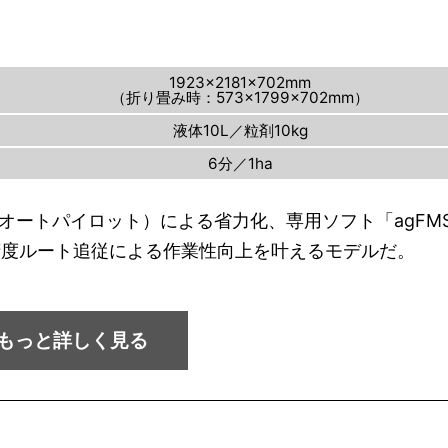
1923×2181×702mm
（折り畳み時：573×1799×702mm）
液体10L／粒剤10kg
6分／1ha
（オートパイロット）による省力化、専用ソフト「agFM
精度ルート追従による作業性向上を叶えるモデルだ。
もっと詳しく見る