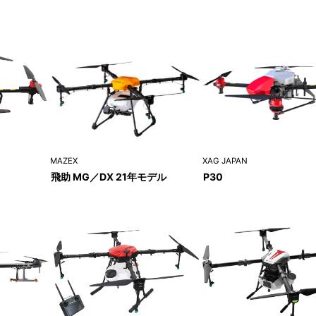
MAZEX
XAG JAPAN
飛助 MG／DX 21年モデル
P30