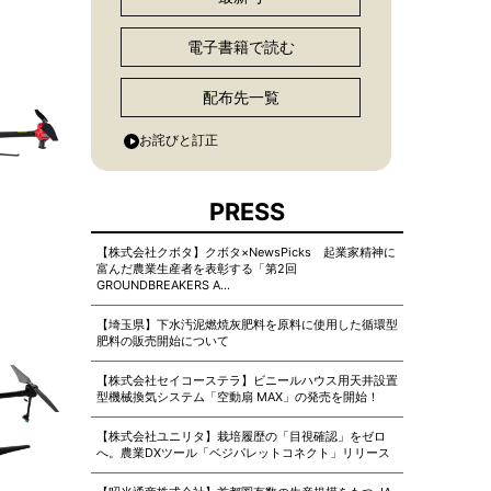
電子書籍で読む
配布先一覧
お詫びと訂正
PRESS
【株式会社クボタ】クボタ×NewsPicks 起業家精神に
富んだ農業生産者を表彰する「第2回
GROUNDBREAKERS A…
【埼玉県】下水汚泥燃焼灰肥料を原料に使用した循環型
肥料の販売開始について
【株式会社セイコーステラ】ビニールハウス用天井設置
型機械換気システム「空動扇 MAX」の発売を開始！
【株式会社ユニリタ】栽培履歴の「目視確認」をゼロ
へ。農業DXツール「ベジパレットコネクト」リリース