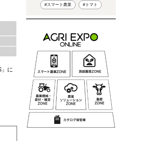
#スマート農業
#トマト
S」に