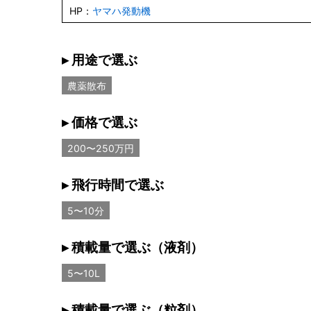
HP：
ヤマハ発動機
▸ 用途で選ぶ
農薬散布
▸ 価格で選ぶ
200〜250万円
▸ 飛行時間で選ぶ
5〜10分
▸ 積載量で選ぶ（液剤）
5〜10L
▸ 積載量で選ぶ（粒剤）