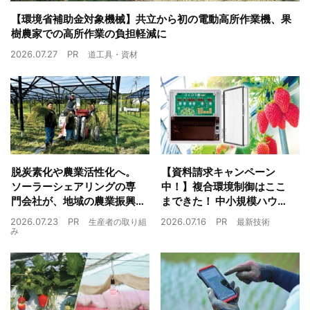
【環境省補助金対象機械】共立から初の電動高所作業機、果
樹農家での高所作業の負担軽減に
2026.07.27
PR
道工具・資材
脱炭素化や農業活性化へ。
【資料請求キャンペーン
ソーラーシェアリングの専
中！】複合環境制御はここ
門会社が、地域の農業振興
まできた！ 中小規模ハウス
や経済循環をワンストップ
でも検討しやすい高コスパ
2026.07.23
PR
2026.07.16
PR
生産者の取り組
最新技術
でサポート
複合環境制御装置が誕生
み