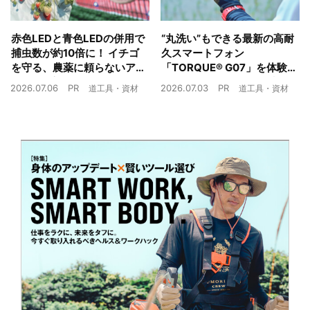
赤色LEDと青色LEDの併用で
“丸洗い”もできる最新の高耐
捕虫数が約10倍に！ イチゴ
久スマートフォン
を守る、農薬に頼らないア
「TORQUE® G07」を体験
ザミウマ対策
農業現場の“スマホの弱点”を
2026.07.06
PR
2026.07.03
PR
道工具・資材
道工具・資材
克服できるか？