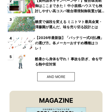
【資料請求キャンペーン中！】複合環境制
2
御はここまできた！ 中小規模ハウスでも検
討しやすい高コスパ複合環境制御装置が誕
生
3
糖度で値段を変える ミニトマト最高金賞・
澤藤園が選んだ、味を売り切る設計とは
【2026年最新版】「バッテリー式刈払機」
4
の選び方。各メーカーおすすめ機種はコ
レ！
5
酷暑から身体を守れ！ 事故を防ぎ、命を守
る熱中症対策
AND MORE
MAGAZINE