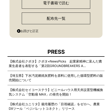
電子書籍で読む
配布先一覧
お詫びと訂正
PRESS
【株式会社クボタ】クボタ×NewsPicks 起業家精神に富んだ農
業生産者を表彰する「第2回GROUNDBREAKERS A…
【埼玉県】下水汚泥燃焼灰肥料を原料に使用した循環型肥料の販
売開始について
【株式会社セイコーステラ】ビニールハウス用天井設置型機械換
気システム「空動扇 MAX」の発売を開始！
【株式会社ユニリタ】栽培履歴の「目視確認」をゼロへ。農業
DXツール「ベジパレットコネクト」リリース