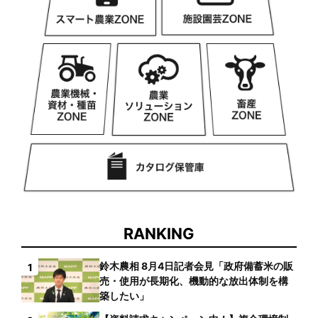
RANKING
鈴木農相 8月4日記者会見「政府備蓄米の販
1
売・使用が長期化、機動的な放出体制を構
築したい」