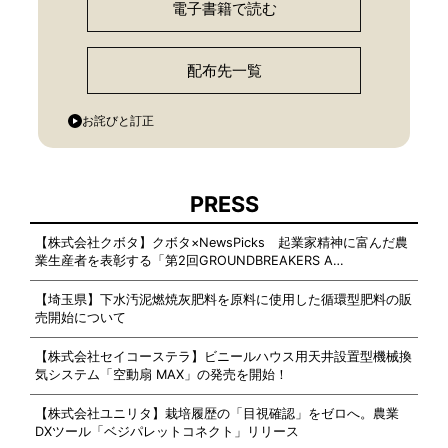
電子書籍で読む
配布先一覧
お詫びと訂正
PRESS
【株式会社クボタ】クボタ×NewsPicks 起業家精神に富んだ農
業生産者を表彰する「第2回GROUNDBREAKERS A…
【埼玉県】下水汚泥燃焼灰肥料を原料に使用した循環型肥料の販
売開始について
【株式会社セイコーステラ】ビニールハウス用天井設置型機械換
気システム「空動扇 MAX」の発売を開始！
【株式会社ユニリタ】栽培履歴の「目視確認」をゼロへ。農業
DXツール「ベジパレットコネクト」リリース