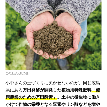
この土が元気の源！
小中さんの土づくりに欠かせないのが、同じ広島
県にある
万田発酵が開発した植物用特殊肥料
「健
康農業のための万田酵素」
。土中の微生物に働き
かけて作物の栄養となる窒素やリン酸などを増や