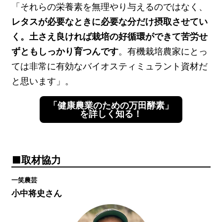
「それらの栄養素を無理やり与えるのではなく、
レタスが必要なときに必要な分だけ摂取させてい
く。土さえ良ければ栽培の好循環ができて苦労せ
ずともしっかり育つんです
。有機栽培農家にとっ
ては非常に有効なバイオスティミュラント資材だ
と思います」。
「健康農業のための万田酵素」
を詳しく知る！
取材協力
一笑農芸
小中将史さん