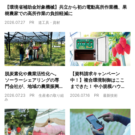
【環境省補助金対象機械】共立から初の電動高所作業機、果
樹農家での高所作業の負担軽減に
2026.07.27
PR
道工具・資材
脱炭素化や農業活性化へ。
【資料請求キャンペーン
ソーラーシェアリングの専
中！】複合環境制御はここ
門会社が、地域の農業振興
まできた！ 中小規模ハウス
や経済循環をワンストップ
でも検討しやすい高コスパ
2026.07.23
PR
2026.07.16
PR
生産者の取り組
最新技術
でサポート
複合環境制御装置が誕生
み