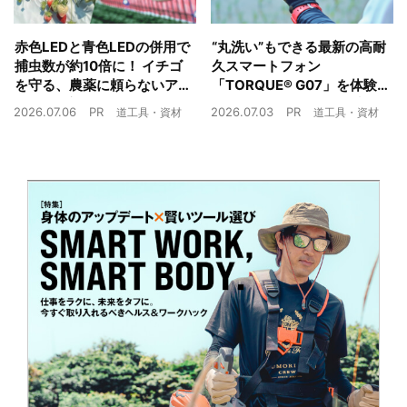
赤色LEDと青色LEDの併用で
“丸洗い”もできる最新の高耐
捕虫数が約10倍に！ イチゴ
久スマートフォン
を守る、農薬に頼らないア
「TORQUE® G07」を体験
ザミウマ対策
農業現場の“スマホの弱点”を
2026.07.06
PR
2026.07.03
PR
道工具・資材
道工具・資材
克服できるか？