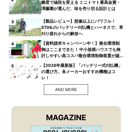
糖度で値段を変える ミニトマト最高金賞・
澤藤園が選んだ、味を売り切る設計とは
【製品レビュー】想像以上にパワフル！
3
STIHLのバッテリー刈払機とハーネスで、草
刈り疲れからの解放へ
【資料請求キャンペーン中！】複合環境制
4
御はここまできた！ 中小規模ハウスでも検
討しやすい高コスパ複合環境制御装置が誕
生
【2026年最新版】「バッテリー式刈払機」
5
の選び方。各メーカーおすすめ機種はコ
レ！
AND MORE
MAGAZINE