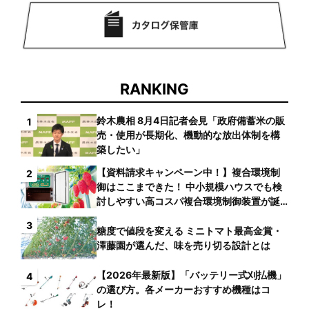
RANKING
鈴木農相 8月4日記者会見「政府備蓄米の販
1
売・使用が長期化、機動的な放出体制を構
築したい」
【資料請求キャンペーン中！】複合環境制
2
御はここまできた！ 中小規模ハウスでも検
討しやすい高コスパ複合環境制御装置が誕
生
3
糖度で値段を変える ミニトマト最高金賞・
澤藤園が選んだ、味を売り切る設計とは
【2026年最新版】「バッテリー式刈払機」
4
の選び方。各メーカーおすすめ機種はコ
レ！