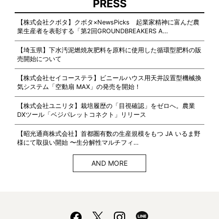
PRESS
【株式会社クボタ】クボタ×NewsPicks 起業家精神に富んだ農
業生産者を表彰する「第2回GROUNDBREAKERS A…
【埼玉県】下水汚泥燃焼灰肥料を原料に使用した循環型肥料の販
売開始について
【株式会社セイコーステラ】ビニールハウス用天井設置型機械換
気システム「空動扇 MAX」の発売を開始！
【株式会社ユニリタ】栽培履歴の「目視確認」をゼロへ。農業
DXツール「ベジパレットコネクト」リリース
【昭光通商株式会社】首都圏有数の生産規模をもつ JA いるま野
様にて取扱い開始 〜生分解性マルチフィ…
AND MORE