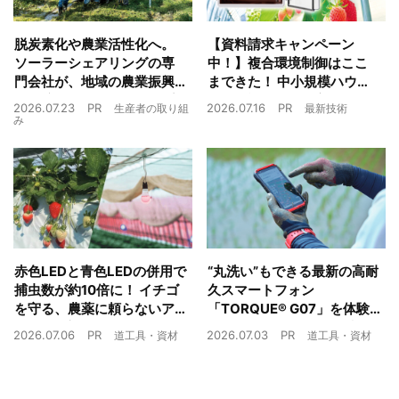
脱炭素化や農業活性化へ。
【資料請求キャンペーン
ソーラーシェアリングの専
中！】複合環境制御はここ
門会社が、地域の農業振興
まできた！ 中小規模ハウス
や経済循環をワンストップ
でも検討しやすい高コスパ
2026.07.23
PR
2026.07.16
PR
生産者の取り組
最新技術
でサポート
複合環境制御装置が誕生
み
赤色LEDと青色LEDの併用で
“丸洗い”もできる最新の高耐
捕虫数が約10倍に！ イチゴ
久スマートフォン
を守る、農薬に頼らないア
「TORQUE® G07」を体験
ザミウマ対策
農業現場の“スマホの弱点”を
2026.07.06
PR
2026.07.03
PR
道工具・資材
道工具・資材
克服できるか？