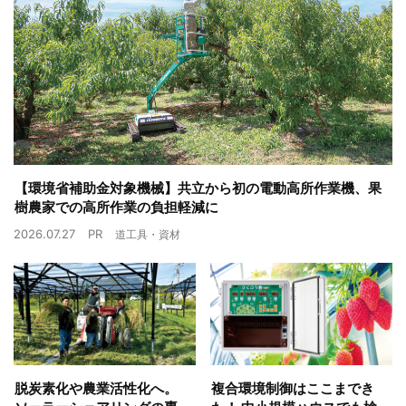
【環境省補助金対象機械】共立から初の電動高所作業機、果
樹農家での高所作業の負担軽減に
2026.07.27
PR
道工具・資材
脱炭素化や農業活性化へ。
複合環境制御はここまでき