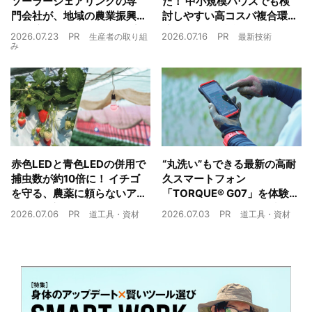
ソーラーシェアリングの専
た！ 中小規模ハウスでも検
門会社が、地域の農業振興
討しやすい高コスパ複合環
や経済循環をワンストップ
境制御装置が誕生
2026.07.23
PR
2026.07.16
PR
生産者の取り組
最新技術
でサポート
み
赤色LEDと青色LEDの併用で
“丸洗い”もできる最新の高耐
捕虫数が約10倍に！ イチゴ
久スマートフォン
を守る、農薬に頼らないア
「TORQUE® G07」を体験
ザミウマ対策
農業現場の“スマホの弱点”を
2026.07.06
PR
2026.07.03
PR
道工具・資材
道工具・資材
克服できるか？