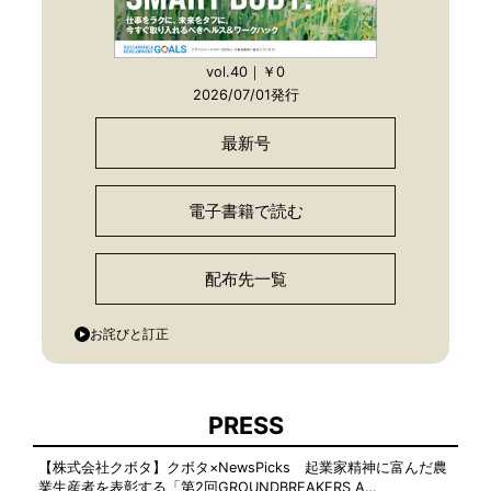
vol.40｜￥0
2026/07/01発行
最新号
電子書籍で読む
配布先一覧
お詫びと訂正
PRESS
【株式会社クボタ】クボタ×NewsPicks 起業家精神に富んだ農
業生産者を表彰する「第2回GROUNDBREAKERS A…