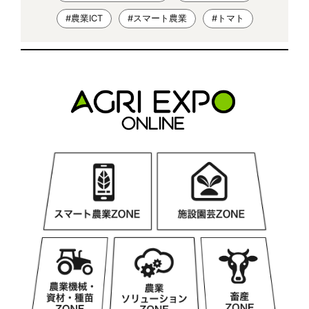
#農業ICT
#スマート農業
#トマト