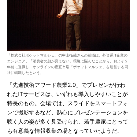
「株式会社ポケットマルシェ」の中山拓哉さんの前職は、外資系IT企業の
エンジニア。「消費者の顔が見えない」環境に悩んだことから、およそ２
年前に退職し、オンラインの産直市場「ポケットマルシェ」を運営する同
社に転職したという。
「先進技術アワード農業2.0」でプレゼンが行わ
れたITサービスは、いずれも導入しやすいことが
特長のもの。会場では、スライドをスマートフォ
ンで撮影するなど、熱心にプレゼンテーションを
聴く人の姿が多く見受けられ、若手農家にとって
も有意義な情報収集の場となっていたようだ。