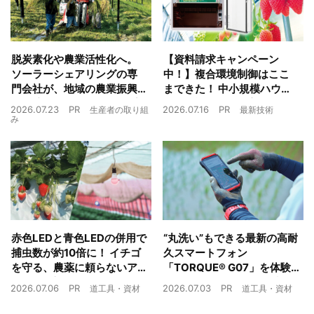
脱炭素化や農業活性化へ。
【資料請求キャンペーン
ソーラーシェアリングの専
中！】複合環境制御はここ
門会社が、地域の農業振興
まできた！ 中小規模ハウス
や経済循環をワンストップ
でも検討しやすい高コスパ
2026.07.23
PR
2026.07.16
PR
生産者の取り組
最新技術
でサポート
複合環境制御装置が誕生
み
赤色LEDと青色LEDの併用で
“丸洗い”もできる最新の高耐
捕虫数が約10倍に！ イチゴ
久スマートフォン
を守る、農薬に頼らないア
「TORQUE® G07」を体験
ザミウマ対策
農業現場の“スマホの弱点”を
2026.07.06
PR
2026.07.03
PR
道工具・資材
道工具・資材
克服できるか？