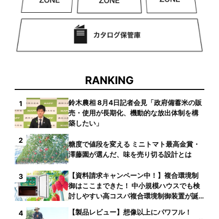
RANKING
鈴木農相 8月4日記者会見「政府備蓄米の販
1
売・使用が長期化、機動的な放出体制を構
築したい」
2
糖度で値段を変える ミニトマト最高金賞・
澤藤園が選んだ、味を売り切る設計とは
【資料請求キャンペーン中！】複合環境制
3
御はここまできた！ 中小規模ハウスでも検
討しやすい高コスパ複合環境制御装置が誕
生
【製品レビュー】想像以上にパワフル！
4