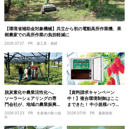
【環境省補助金対象機械】共立から初の電動高所作業機、果
樹農家での高所作業の負担軽減に
2026.07.27
PR
道工具・資材
脱炭素化や農業活性化へ。
【資料請求キャンペーン
ソーラーシェアリングの専
中！】複合環境制御はここ
門会社が、地域の農業振興
まできた！ 中小規模ハウス
や経済循環をワンストップ
でも検討しやすい高コスパ
2026.07.23
PR
2026.07.16
PR
生産者の取り組
最新技術
でサポート
複合環境制御装置が誕生
み