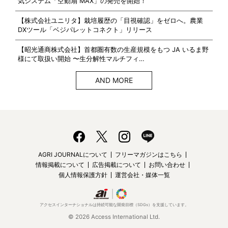
気システム「空動扇 MAX」の発売を開始！
【株式会社ユニリタ】栽培履歴の「目視確認」をゼロへ。農業
DXツール「ベジパレットコネクト」リリース
【昭光通商株式会社】首都圏有数の生産規模をもつ JA いるま野
様にて取扱い開始 〜生分解性マルチフィ…
AND MORE
AGRI JOURNALについて
フリーマガジンはこちら
情報掲載について
広告掲載について
お問い合わせ
個人情報保護方針
運営会社・媒体一覧
アクセスインターナショナルは持続可能な開発目標（SDGs）を支援しています。
© 2026 Access International Ltd.