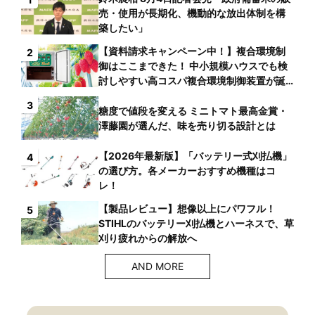
売・使用が長期化、機動的な放出体制を構
築したい」
【資料請求キャンペーン中！】複合環境制
2
御はここまできた！ 中小規模ハウスでも検
討しやすい高コスパ複合環境制御装置が誕
生
3
糖度で値段を変える ミニトマト最高金賞・
澤藤園が選んだ、味を売り切る設計とは
【2026年最新版】「バッテリー式刈払機」
4
の選び方。各メーカーおすすめ機種はコ
レ！
【製品レビュー】想像以上にパワフル！
5
STIHLのバッテリー刈払機とハーネスで、草
刈り疲れからの解放へ
AND MORE