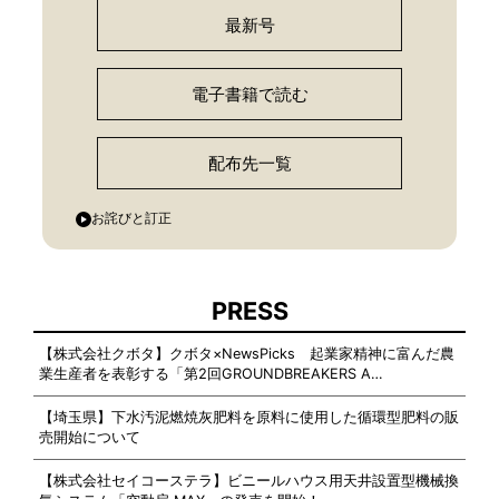
最新号
電子書籍で読む
配布先一覧
お詫びと訂正
PRESS
【株式会社クボタ】クボタ×NewsPicks 起業家精神に富んだ農
業生産者を表彰する「第2回GROUNDBREAKERS A…
【埼玉県】下水汚泥燃焼灰肥料を原料に使用した循環型肥料の販
売開始について
【株式会社セイコーステラ】ビニールハウス用天井設置型機械換