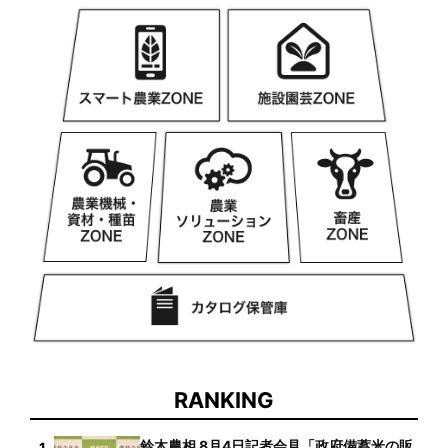
RANKING
鈴木農相 8月4日記者会見「政府備蓄米の販
1