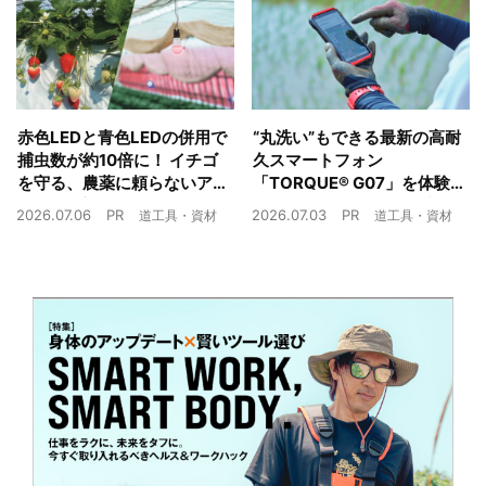
赤色LEDと青色LEDの併用で
“丸洗い”もできる最新の高耐
捕虫数が約10倍に！ イチゴ
久スマートフォン
を守る、農薬に頼らないア
「TORQUE® G07」を体験
ザミウマ対策
農業現場の“スマホの弱点”を
2026.07.06
PR
2026.07.03
PR
道工具・資材
道工具・資材
克服できるか？