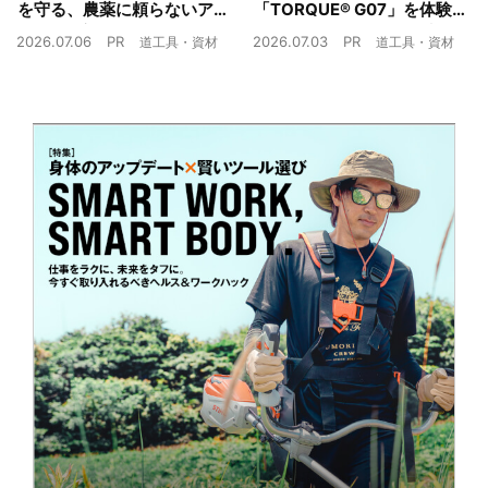
を守る、農薬に頼らないア
「TORQUE® G07」を体験
ザミウマ対策
農業現場の“スマホの弱点”を
2026.07.06
PR
2026.07.03
PR
道工具・資材
道工具・資材
克服できるか？