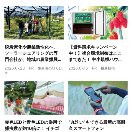
脱炭素化や農業活性化へ。
【資料請求キャンペーン
ソーラーシェアリングの専
中！】複合環境制御はここ
門会社が、地域の農業振興
まできた！ 中小規模ハウス
や経済循環をワンストップ
でも検討しやすい高コスパ
2026.07.23
PR
2026.07.16
PR
生産者の取り組
最新技術
でサポート
複合環境制御装置が誕生
み
赤色LEDと青色LEDの併用で
“丸洗い”もできる最新の高耐
捕虫数が約10倍に！ イチゴ
久スマートフォン