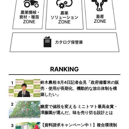
RANKING
鈴木農相 8月4日記者会見「政府備蓄米の販
1
売・使用が長期化、機動的な放出体制を構
築したい」
2
糖度で値段を変える ミニトマト最高金賞・
澤藤園が選んだ、味を売り切る設計とは
【資料請求キャンペーン中！】複合環境制
3