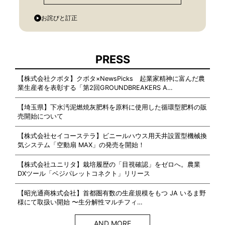
お詫びと訂正
PRESS
【株式会社クボタ】クボタ×NewsPicks 起業家精神に富んだ農
業生産者を表彰する「第2回GROUNDBREAKERS A…
【埼玉県】下水汚泥燃焼灰肥料を原料に使用した循環型肥料の販
売開始について
【株式会社セイコーステラ】ビニールハウス用天井設置型機械換
気システム「空動扇 MAX」の発売を開始！
【株式会社ユニリタ】栽培履歴の「目視確認」をゼロへ。農業
DXツール「ベジパレットコネクト」リリース
【昭光通商株式会社】首都圏有数の生産規模をもつ JA いるま野
様にて取扱い開始 〜生分解性マルチフィ…
AND MORE