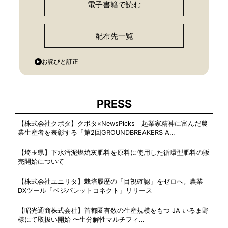
電子書籍で読む
配布先一覧
お詫びと訂正
PRESS
【株式会社クボタ】クボタ×NewsPicks 起業家精神に富んだ農
業生産者を表彰する「第2回GROUNDBREAKERS A…
【埼玉県】下水汚泥燃焼灰肥料を原料に使用した循環型肥料の販
売開始について
【株式会社ユニリタ】栽培履歴の「目視確認」をゼロへ。農業
DXツール「ベジパレットコネクト」リリース
【昭光通商株式会社】首都圏有数の生産規模をもつ JA いるま野
様にて取扱い開始 〜生分解性マルチフィ…