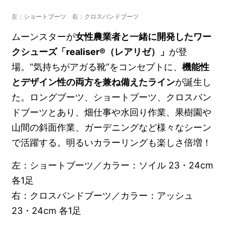
左：ショートブーツ 右：クロスバンドブーツ
ムーンスターが
女性農業者と一緒に開発したワー
クシューズ「realiser®（レアリゼ）」
が登
場。“気持ちがアガる靴”をコンセプトに、
機能性
とデザイン性の両方を兼ね備えたライン
が誕生し
た。ロングブーツ、ショートブーツ、クロスバン
ドブーツとあり、畑仕事や水回り作業、果樹園や
山間の斜面作業、ガーデニングなど様々なシーン
で活躍する。明るいカラーリングも楽しさ倍増！
左：ショートブーツ／カラー：ソイル 23・24cm
各1足
右：クロスバンドブーツ／カラー：アッシュ
23・24cm 各1足