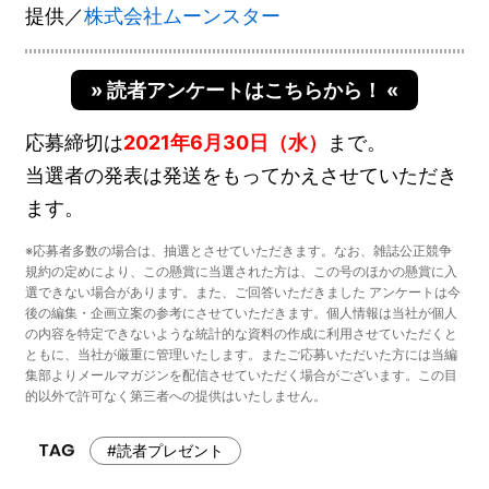
提供／
株式会社ムーンスター
» 読者アンケートはこちらから！ «
応募締切は
2021年6月30日（水）
まで。
当選者の発表は発送をもってかえさせていただき
ます。
※応募者多数の場合は、抽選とさせていただきます。なお、雑誌公正競争
規約の定めにより、この懸賞に当選された方は、この号のほかの懸賞に入
選できない場合があります。また、ご回答いただきました アンケートは今
後の編集・企画立案の参考にさせていただきます。個人情報は当社が個人
の内容を特定できないような統計的な資料の作成に利用させていただくと
ともに、当社が厳重に管理いたします。またご応募いただいた方には当編
集部よりメールマガジンを配信させていただく場合がございます。この目
的以外で許可なく第三者への提供はいたしません。
#読者プレゼント