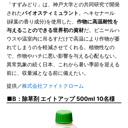
「すずみどり」は、神戸大学との共同研究で開発
された
バイオスティミュラント
。ヘキセナール
(緑葉の香り成分)を使用した、
作物に高温耐性を
与えることのできる世界初の資材
だ。ビニールハ
ウスや温室内に吊るすだけで高温により作物が萎
れてしまうのを軽減させてくれる。植物性なの
で、作物やハチに悪い影響を与える心配もない。
異常気象の続く日本、これから暑い季節を迎える
前に、収量減となる前に備えたい。
提供／
株式会社ファイトクローム
B：除草剤 エイトアップ 500ml 10名様