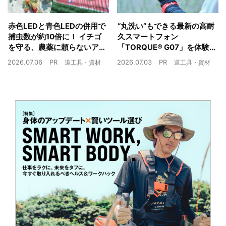
赤色LEDと青色LEDの併用で
“丸洗い”もできる最新の高耐
捕虫数が約10倍に！ イチゴ
久スマートフォン
を守る、農薬に頼らないア
「TORQUE® G07」を体験
ザミウマ対策
農業現場の“スマホの弱点”を
2026.07.06
PR
2026.07.03
PR
道工具・資材
道工具・資材
克服できるか？