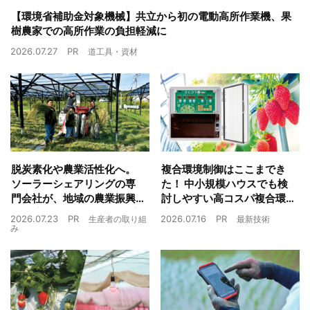
【環境省補助金対象機械】共立から初の電動高所作業機、果
樹農家での高所作業の負担軽減に
2026.07.27
PR
道工具・資材
脱炭素化や農業活性化へ。
複合環境制御はここまでき
ソーラーシェアリングの専
た！ 中小規模ハウスでも検
門会社が、地域の農業振興
討しやすい高コスパ複合環
や経済循環をワンストップ
境制御装置が誕生
2026.07.23
PR
2026.07.16
PR
生産者の取り組
最新技術
でサポート
み