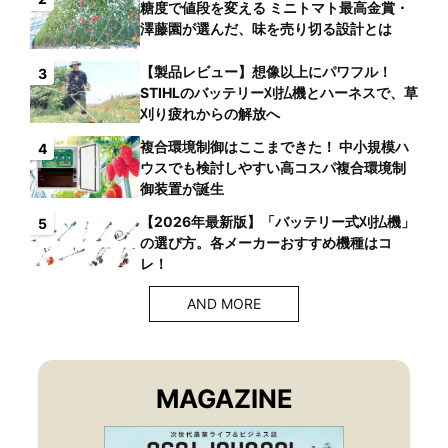
糖度で値段を変える ミニトマト最高金賞・
澤藤園が選んだ、味を売り切る設計とは
【製品レビュー】想像以上にパワフル！
3
STIHLのバッテリー刈払機とハーネスで、草
刈り疲れからの解放へ
複合環境制御はここまできた！ 中小規模ハ
4
ウスでも検討しやすい高コスパ複合環境制
御装置が誕生
【2026年最新版】「バッテリー式刈払機」
5
の選び方。各メーカーおすすめ機種はコ
レ！
AND MORE
MAGAZINE