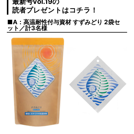
最新号vol.19の
読者プレゼントはコチラ！
A：高温耐性付与資材 すずみどり 2袋セ
ット／計3名様