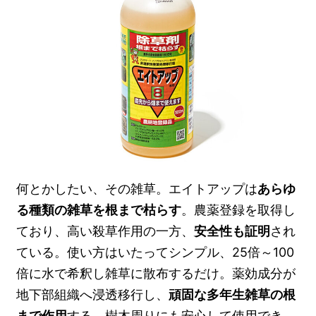
何とかしたい、その雑草。エイトアップは
あらゆ
る種類の雑草を根まで枯らす
。農薬登録を取得し
ており、高い殺草作用の一方、
安全性も証明
され
ている。使い方はいたってシンプル、25倍～100
倍に水で希釈し雑草に散布するだけ。薬効成分が
地下部組織へ浸透移行し、
頑固な多年生雑草の根
まで作用
する。樹木周りにも安心して使用でき、