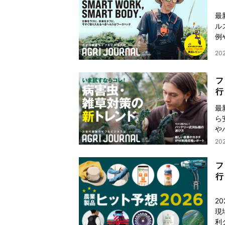
最
ル
例
20
フ
行
最
ら
や
20
フ
行
2
現
利