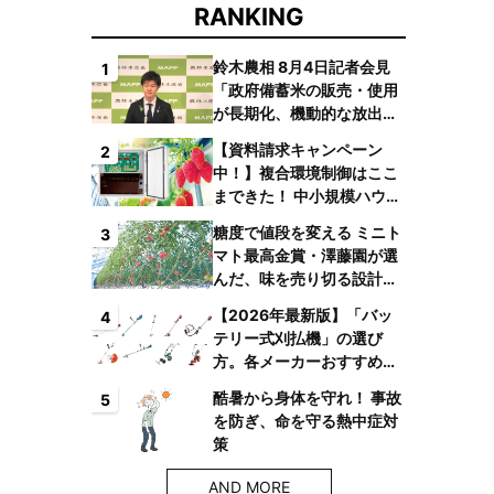
RANKING
鈴木農相 8月4日記者会見
1
「政府備蓄米の販売・使用
が長期化、機動的な放出体
制を構築したい」
【資料請求キャンペーン
2
中！】複合環境制御はここ
まできた！ 中小規模ハウス
でも検討しやすい高コスパ
糖度で値段を変える ミニト
3
複合環境制御装置が誕生
マト最高金賞・澤藤園が選
んだ、味を売り切る設計と
は
【2026年最新版】「バッ
4
テリー式刈払機」の選び
方。各メーカーおすすめ機
種はコレ！
酷暑から身体を守れ！ 事故
5
を防ぎ、命を守る熱中症対
策
AND MORE