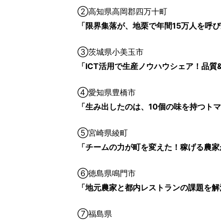
②高知県高岡郡四万十町
「限界集落が、地栗で年間15万人を呼
③茨城県小美玉市
「ICT活用で生産ノウハウシェア！品質
④愛知県豊橋市
「生み出したのは、10個の味を持つト
⑤宮崎県綾町
「チームの力が町を変えた！稼げる農家
⑥徳島県鳴門市
「地元農家と都内レストランの課題を解
⑦福島県