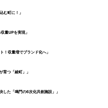
び込む町に！」
&収量UPを実現」
マト！収量増でブランド化へ」
が育つ「綾町」」
決した「鳴門の6次化共創施設」」