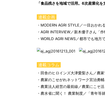
「食品残さを地域で活用。6次産業化を
連載企画
・MODERN AGRI STYLE／一目お
・AGRI INTERVIEW／新木優子さ
・WORLD AGRI NEWS／都市で
連載コラム
・田舎のヒロインズ大津愛梨さん／農家で
・農家のこせがれネットワーク宮治勇輔さ
・農業法人経営の最前線／農業にこそ活
・農水省に聞く！ 農業制度／「青年等