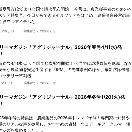
新夏号7/1(水)より全国で順次配布開始！ 今号は、農業従事者のためのヘ
スケア特集号。今日からできるセルフケアをはじめ、農業健康経営の事
や役立つアイテムな…
26/06/30
編集部からのお知らせ
リーマガジン「アグリジャーナル」2026年春号4/1(水)発
！
新春号4/1(水)より全国で順次配布開始！ 今号では環境負荷を低減しな
安全な農産物を安定生産する「IPM」の先進事例のほか、最新防除機器
バッテリー草刈機…
26/03/31
編集部からのお知らせ
リーマガジン「アグリジャーナル」2026年冬号1/20(火)発
！
026年冬号の特集は、農業製品の2026年トレンド予測！専門家の知見や
場のリアルな声を参照し、おすすめの資材・ウェア・ギア・クルマ・便
グッズを集めました。…