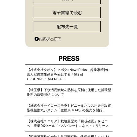
電子書籍で読む
配布先一覧
お詫びと訂正
PRESS
【株式会社クボタ】クボタ×NewsPicks 起業家精神に
富んだ農業生産者を表彰する「第2回
GROUNDBREAKERS A…
【埼玉県】下水汚泥燃焼灰肥料を原料に使用した循環型
肥料の販売開始について
【株式会社セイコーステラ】ビニールハウス用天井設置
型機械換気システム「空動扇 MAX」の発売を開始！
【株式会社ユニリタ】栽培履歴の「目視確認」をゼロ
へ。農業DXツール「ベジパレットコネクト」リリース
【昭光通商株式会社】首都圏有数の生産規模をもつ JA