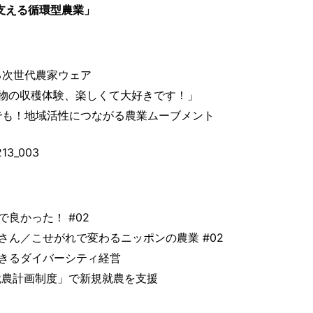
支える循環型農業」
かれる次世代農家ウェア
ん「作物の収穫体験、楽しくて大好きです！」
も地方でも！地域活性につながる農業ムーブメント
良かった！ #02
ん／こせがれで変わるニッポンの農業 #02
きるダイバーシティ経営
就農計画制度」で新規就農を支援