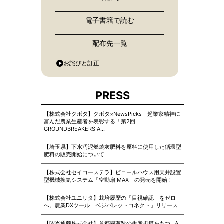
電子書籍で読む
配布先一覧
お詫びと訂正
PRESS
【株式会社クボタ】クボタ×NewsPicks 起業家精神に
富んだ農業生産者を表彰する「第2回
GROUNDBREAKERS A…
【埼玉県】下水汚泥燃焼灰肥料を原料に使用した循環型
肥料の販売開始について
【株式会社セイコーステラ】ビニールハウス用天井設置
型機械換気システム「空動扇 MAX」の発売を開始！
【株式会社ユニリタ】栽培履歴の「目視確認」をゼロ
へ。農業DXツール「ベジパレットコネクト」リリース
【昭光通商株式会社】首都圏有数の生産規模をもつ JA