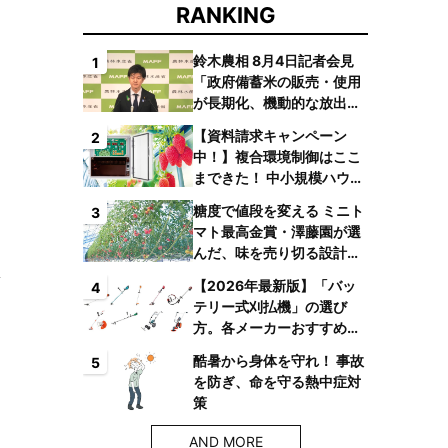
RANKING
鈴木農相 8月4日記者会見
1
「政府備蓄米の販売・使用
が長期化、機動的な放出体
制を構築したい」
【資料請求キャンペーン
2
中！】複合環境制御はここ
まできた！ 中小規模ハウス
でも検討しやすい高コスパ
糖度で値段を変える ミニト
3
複合環境制御装置が誕生
マト最高金賞・澤藤園が選
んだ、味を売り切る設計と
は
【2026年最新版】「バッ
4
テリー式刈払機」の選び
方。各メーカーおすすめ機
種はコレ！
酷暑から身体を守れ！ 事故
5
を防ぎ、命を守る熱中症対
策
AND MORE