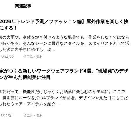
関連記事
2026年トレンド予測／ファッション編】屋外作業を楽しく快
にする！
然の大雨や、身体を焼き付けるような酷暑でも、作業をしなくてはなら
い時がある。そんなシーンに最適なスタイルを、スタイリストとして活
した後に岩手県に移住し、現…
26/04/22
道工具・資材
家がつくる新しいワークウェアブランド4選。“現場発”のデザ
ンが生んだ機能美に注目
園芸だって、機能性だけじゃなくお洒落に楽しむのが主流に。ここで
、農園芸にルーツを持つ4ブランドが登場。デザインや見た目にもこだ
られたウェア・アイテムを紹介…
5/12/01
道工具・資材