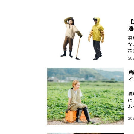
【
適
突
な
躍
20
農
イ
農
は
わ
202