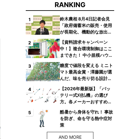
RANKING
鈴木農相 8月4日記者会見
1
「政府備蓄米の販売・使用
が長期化、機動的な放出体
制を構築したい」
【資料請求キャンペーン
2
中！】複合環境制御はここ
まできた！ 中小規模ハウス
でも検討しやすい高コスパ
糖度で値段を変える ミニト
3
複合環境制御装置が誕生
マト最高金賞・澤藤園が選
んだ、味を売り切る設計と
は
【2026年最新版】「バッ
4
テリー式刈払機」の選び
方。各メーカーおすすめ機
種はコレ！
酷暑から身体を守れ！ 事故
5
を防ぎ、命を守る熱中症対
策
AND MORE