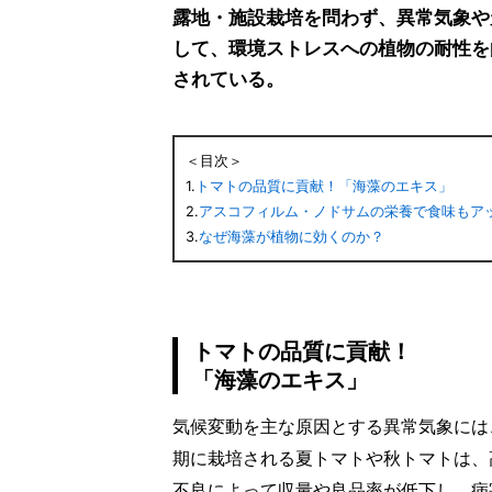
露地・施設栽培を問わず、異常気象や
して、環境ストレスへの植物の耐性を
されている。
＜目次＞
1.
トマトの品質に貢献！「海藻のエキス」
2.
アスコフィルム・ノドサムの栄養で食味もア
3.
なぜ海藻が植物に効くのか？
トマトの品質に貢献！
「海藻のエキス」
気候変動を主な原因とする異常気象には
期に栽培される夏トマトや秋トマトは、
不良によって収量や良品率が低下し、病