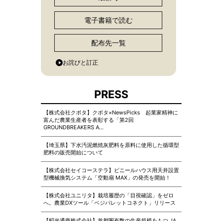
電子書籍で読む
配布先一覧
お詫びと訂正
PRESS
【株式会社クボタ】クボタ×NewsPicks 起業家精神に
富んだ農業生産者を表彰する「第2回
GROUNDBREAKERS A…
【埼玉県】下水汚泥燃焼灰肥料を原料に使用した循環型
肥料の販売開始について
【株式会社セイコーステラ】ビニールハウス用天井設置
型機械換気システム「空動扇 MAX」の発売を開始！
【株式会社ユニリタ】栽培履歴の「目視確認」をゼロ
へ。農業DXツール「ベジパレットコネクト」リリース
【昭光通商株式会社】首都圏有数の生産規模をもつ JA