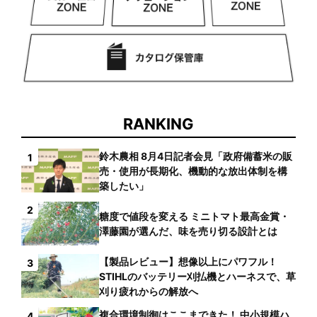
RANKING
鈴木農相 8月4日記者会見「政府備蓄米の販
1
売・使用が長期化、機動的な放出体制を構
築したい」
2
糖度で値段を変える ミニトマト最高金賞・
澤藤園が選んだ、味を売り切る設計とは
【製品レビュー】想像以上にパワフル！
3
STIHLのバッテリー刈払機とハーネスで、草
刈り疲れからの解放へ
複合環境制御はここまできた！ 中小規模ハ
4