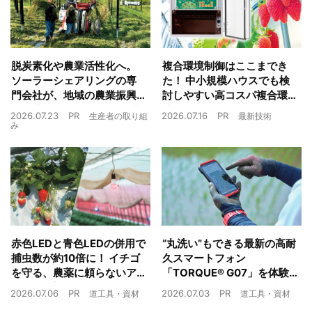
脱炭素化や農業活性化へ。
複合環境制御はここまでき
ソーラーシェアリングの専
た！ 中小規模ハウスでも検
門会社が、地域の農業振興
討しやすい高コスパ複合環
や経済循環をワンストップ
境制御装置が誕生
2026.07.23
PR
2026.07.16
PR
生産者の取り組
最新技術
でサポート
み
赤色LEDと青色LEDの併用で
“丸洗い”もできる最新の高耐
捕虫数が約10倍に！ イチゴ
久スマートフォン
を守る、農薬に頼らないア
「TORQUE® G07」を体験
ザミウマ対策
農業現場の“スマホの弱点”を
2026.07.06
PR
2026.07.03
PR
道工具・資材
道工具・資材
克服できるか？