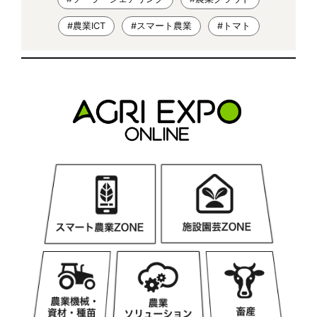
#農業ICT
#スマート農業
#トマト