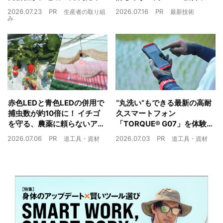
や経済循環をワンストップ
境制御装置が誕生
2026.07.23
PR
2026.07.16
PR
生産者の取り組
最新技術
でサポート
み
赤色LEDと青色LEDの併用で
“丸洗い”もできる最新の高耐
捕虫数が約10倍に！ イチゴ
久スマートフォン
を守る、農薬に頼らないア
「TORQUE® G07」を体験
ザミウマ対策
農業現場の“スマホの弱点”を
2026.07.06
PR
2026.07.03
PR
道工具・資材
道工具・資材
克服できるか？