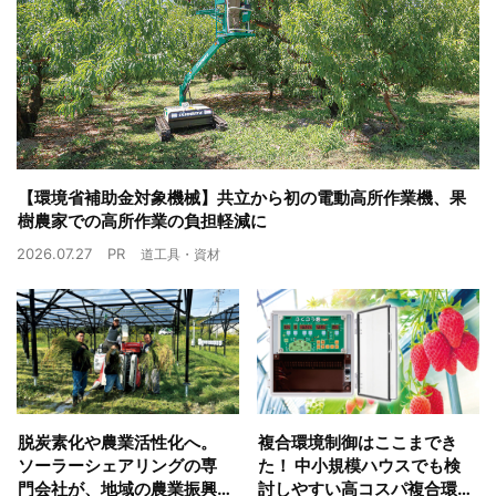
【環境省補助金対象機械】共立から初の電動高所作業機、果
樹農家での高所作業の負担軽減に
2026.07.27
PR
道工具・資材
脱炭素化や農業活性化へ。
複合環境制御はここまでき
ソーラーシェアリングの専
た！ 中小規模ハウスでも検
門会社が、地域の農業振興
討しやすい高コスパ複合環