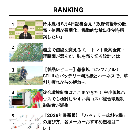
RANKING
鈴木農相 8月4日記者会見「政府備蓄米の販
1
売・使用が長期化、機動的な放出体制を構
築したい」
2
糖度で値段を変える ミニトマト最高金賞・
澤藤園が選んだ、味を売り切る設計とは
【製品レビュー】想像以上にパワフル！
3
STIHLのバッテリー刈払機とハーネスで、草
刈り疲れからの解放へ
複合環境制御はここまできた！ 中小規模ハ
4
ウスでも検討しやすい高コスパ複合環境制
御装置が誕生
【2026年最新版】「バッテリー式刈払機」
5
の選び方。各メーカーおすすめ機種はコ
レ！