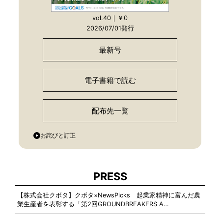
vol.40｜￥0
2026/07/01発行
最新号
電子書籍で読む
配布先一覧
お詫びと訂正
PRESS
【株式会社クボタ】クボタ×NewsPicks 起業家精神に富んだ農
業生産者を表彰する「第2回GROUNDBREAKERS A…