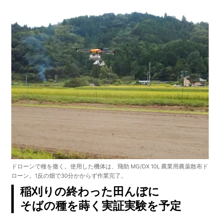
ドローンで種を撒く。使用した機体は、飛助 MG/DX 10L 農業用農薬散布ド
ローン。1反の畑で30分かからず作業完了。
稲刈りの終わった田んぼに
そばの種を蒔く実証実験を予定