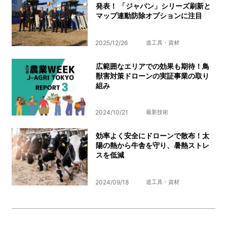
発表！ 「ジャパン」シリーズ刷新と
マップ連動防除オプションに注目
2025/12/26
道工具・資材
広範囲なエリアでの効果も期待！鳥
獣害対策ドローンの実証事業の取り
組み
2024/10/21
最新技術
効率よく安全にドローンで散布！太
陽の熱から牛舎を守り、暑熱ストレ
スを低減
2024/09/18
道工具・資材