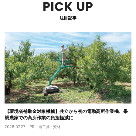
PICK UP
注目記事
【環境省補助金対象機械】共立から初の電動高所作業機、果
樹農家での高所作業の負担軽減に
2026.07.27
PR
道工具・資材