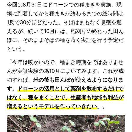
今回は8月31日にドローンでの種まきを実施。現
場に到着してから種まきが終わるまでの総時間は
1反で30分ほどだった。そばはまもなく収穫を迎
えるが、続いて10月には、稲刈りの終わった田ん
ぼに、そのままそばの種を蒔く実証を行う予定だ
という。
「今年は暖かいので、種まき時期をではありませ
んが実証実験の為10月にまいてみます。これが成
功すれば、
米の後も田んぼが使えるようになりま
す。
ドローンの活用として薬剤を散布するだけで
はなく、種をまくことで、生産者も地域も利益が
増えるというモデルを作っていきたい
」。