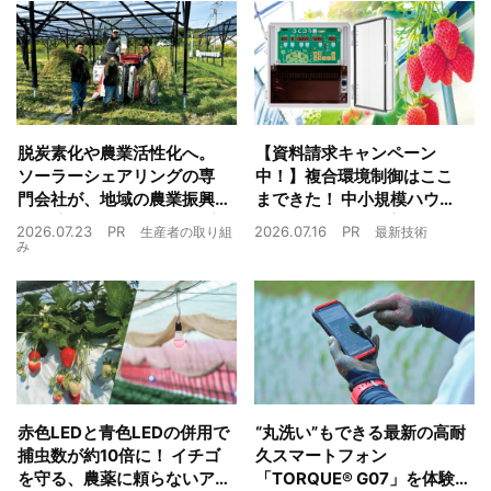
脱炭素化や農業活性化へ。
【資料請求キャンペーン
ソーラーシェアリングの専
中！】複合環境制御はここ
門会社が、地域の農業振興
まできた！ 中小規模ハウス
や経済循環をワンストップ
でも検討しやすい高コスパ
2026.07.23
PR
2026.07.16
PR
生産者の取り組
最新技術
でサポート
複合環境制御装置が誕生
み
赤色LEDと青色LEDの併用で
“丸洗い”もできる最新の高耐
捕虫数が約10倍に！ イチゴ
久スマートフォン
を守る、農薬に頼らないア
「TORQUE® G07」を体験