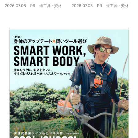
ザミウマ対策
農業現場の“スマホの弱点”を
2026.07.06
PR
2026.07.03
PR
道工具・資材
道工具・資材
克服できるか？