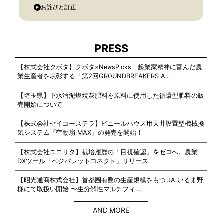
お詫びと訂正
PRESS
【株式会社クボタ】クボタ×NewsPicks 起業家精神に富んだ農
業生産者を表彰する「第2回GROUNDBREAKERS A…
【埼玉県】下水汚泥燃焼灰肥料を原料に使用した循環型肥料の販
売開始について
【株式会社セイコーステラ】ビニールハウス用天井設置型機械換
気システム「空動扇 MAX」の発売を開始！
【株式会社ユニリタ】栽培履歴の「目視確認」をゼロへ。農業
DXツール「ベジパレットコネクト」リリース
【昭光通商株式会社】首都圏有数の生産規模をもつ JA いるま野
様にて取扱い開始 〜生分解性マルチフィ…
AND MORE