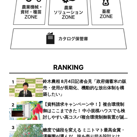
RANKING
鈴木農相 8月4日記者会見「政府備蓄米の販
1
売・使用が長期化、機動的な放出体制を構
築したい」
【資料請求キャンペーン中！】複合環境制
2
御はここまできた！ 中小規模ハウスでも検
討しやすい高コスパ複合環境制御装置が誕
生
3
糖度で値段を変える ミニトマト最高金賞・
澤藤園が選んだ、味を売り切る設計とは