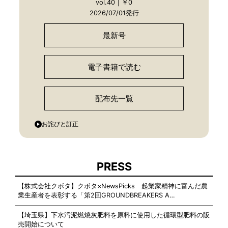
vol.40｜￥0
2026/07/01発行
最新号
電子書籍で読む
配布先一覧
お詫びと訂正
PRESS
【株式会社クボタ】クボタ×NewsPicks 起業家精神に富んだ農
業生産者を表彰する「第2回GROUNDBREAKERS A…
【埼玉県】下水汚泥燃焼灰肥料を原料に使用した循環型肥料の販
売開始について