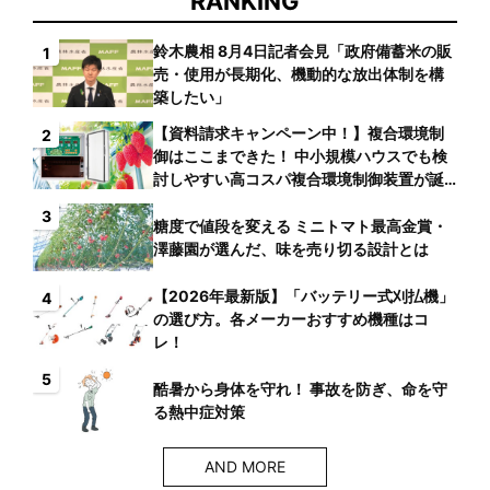
RANKING
鈴木農相 8月4日記者会見「政府備蓄米の販
1
売・使用が長期化、機動的な放出体制を構
築したい」
【資料請求キャンペーン中！】複合環境制
2
御はここまできた！ 中小規模ハウスでも検
討しやすい高コスパ複合環境制御装置が誕
生
3
糖度で値段を変える ミニトマト最高金賞・
澤藤園が選んだ、味を売り切る設計とは
【2026年最新版】「バッテリー式刈払機」
4
の選び方。各メーカーおすすめ機種はコ
レ！
5
酷暑から身体を守れ！ 事故を防ぎ、命を守
る熱中症対策
AND MORE