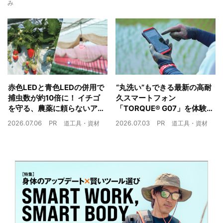
でサポート
複合環境制御装置が誕生
み
赤色LEDと青色LEDの併用で
“丸洗い”もできる最新の高耐
捕虫数が約10倍に！ イチゴ
久スマートフォン
を守る、農薬に頼らないア
「TORQUE® G07」を体験
ザミウマ対策
農業現場の“スマホの弱点”を
2026.07.06
PR
2026.07.03
PR
道工具・資材
道工具・資材
克服できるか？