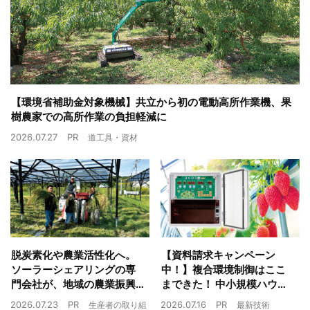
【環境省補助金対象機械】共立から初の電動高所作業機、果
樹農家での高所作業の負担軽減に
2026.07.27
PR
道工具・資材
脱炭素化や農業活性化へ。
【資料請求キャンペーン
ソーラーシェアリングの専
中！】複合環境制御はここ
門会社が、地域の農業振興
まできた！ 中小規模ハウス
や経済循環をワンストップ
でも検討しやすい高コスパ
2026.07.23
PR
2026.07.16
PR
生産者の取り組
最新技術