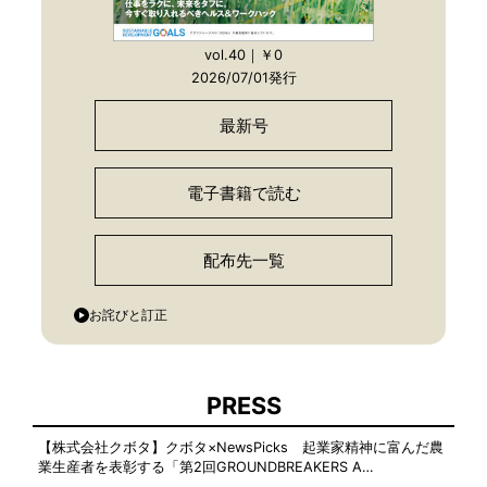
vol.40｜￥0
2026/07/01発行
最新号
電子書籍で読む
配布先一覧
お詫びと訂正
PRESS
【株式会社クボタ】クボタ×NewsPicks 起業家精神に富んだ農
業生産者を表彰する「第2回GROUNDBREAKERS A…