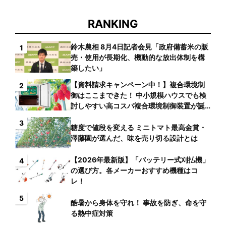
RANKING
鈴木農相 8月4日記者会見「政府備蓄米の販
1
売・使用が長期化、機動的な放出体制を構
築したい」
【資料請求キャンペーン中！】複合環境制
2
御はここまできた！ 中小規模ハウスでも検
討しやすい高コスパ複合環境制御装置が誕
生
3
糖度で値段を変える ミニトマト最高金賞・
澤藤園が選んだ、味を売り切る設計とは
【2026年最新版】「バッテリー式刈払機」
4
の選び方。各メーカーおすすめ機種はコ
レ！
5
酷暑から身体を守れ！ 事故を防ぎ、命を守
る熱中症対策