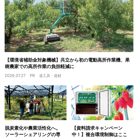
【環境省補助金対象機械】共立から初の電動高所作業機、果
樹農家での高所作業の負担軽減に
2026.07.27
PR
道工具・資材
脱炭素化や農業活性化へ。
【資料請求キャンペーン
ソーラーシェアリングの専
中！】複合環境制御はここ