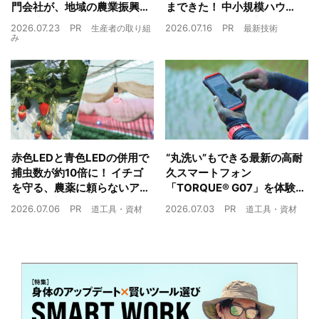
門会社が、地域の農業振興
まできた！ 中小規模ハウス
や経済循環をワンストップ
でも検討しやすい高コスパ
2026.07.23
PR
2026.07.16
PR
生産者の取り組
最新技術
でサポート
複合環境制御装置が誕生
み
赤色LEDと青色LEDの併用で
“丸洗い”もできる最新の高耐
捕虫数が約10倍に！ イチゴ
久スマートフォン
を守る、農薬に頼らないア
「TORQUE® G07」を体験
ザミウマ対策
農業現場の“スマホの弱点”を
2026.07.06
PR
2026.07.03
PR
道工具・資材
道工具・資材
克服できるか？