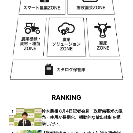
RANKING
鈴木農相 8月4日記者会見「政府備蓄米の販
1
売・使用が長期化、機動的な放出体制を構
築したい」