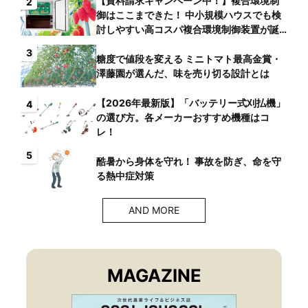
【資料請求キャンペーン中！】複合環境制
2
御はここまできた！ 中小規模ハウスでも検
討しやすい高コスパ複合環境制御装置が誕
生
3
糖度で値段を変える ミニトマト最高金賞・
澤藤園が選んだ、味を売り切る設計とは
【2026年最新版】「バッテリー式刈払機」
4
の選び方。各メーカーおすすめ機種はコ
レ！
5
酷暑から身体を守れ！ 事故を防ぎ、命を守
る熱中症対策
AND MORE
MAGAZINE