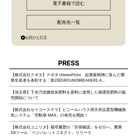
電子書籍で読む
配布先一覧
お詫びと訂正
PRESS
【株式会社クボタ】クボタ×NewsPicks 起業家精神に富んだ農
業生産者を表彰する「第2回GROUNDBREAKERS A…
【埼玉県】下水汚泥燃焼灰肥料を原料に使用した循環型肥料の販
売開始について
【株式会社セイコーステラ】ビニールハウス用天井設置型機械換
気システム「空動扇 MAX」の発売を開始！
【株式会社ユニリタ】栽培履歴の「目視確認」をゼロへ。農業
DXツール「ベジパレットコネクト」リリース