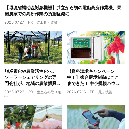
【環境省補助金対象機械】共立から初の電動高所作業機、果
樹農家での高所作業の負担軽減に
2026.07.27
PR
道工具・資材
脱炭素化や農業活性化へ。
【資料請求キャンペーン
ソーラーシェアリングの専
中！】複合環境制御はここ
門会社が、地域の農業振興
まできた！ 中小規模ハウス
や経済循環をワンストップ
でも検討しやすい高コスパ
2026.07.23
PR
2026.07.16
PR
生産者の取り組
最新技術
でサポート
複合環境制御装置が誕生
み