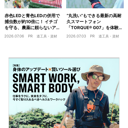
赤色LEDと青色LEDの併用で
“丸洗い”もできる最新の高耐
捕虫数が約10倍に！ イチゴ
久スマートフォン
を守る、農薬に頼らないア
「TORQUE® G07」を体験
ザミウマ対策
農業現場の“スマホの弱点”を
2026.07.06
PR
2026.07.03
PR
道工具・資材
道工具・資材
克服できるか？