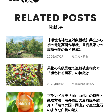
RELATED POSTS
関連記事
【環境省補助金対象機械】共立から
初の電動高所作業機、果樹農家での
高所作業の負担軽減に
2026/07/27
道工具・資材
果物の高級品種で盗難被害相次ぐ
「狙われる農家」の特徴は
2026/06/02
生産者の取り組み
ブランド果実『岡山白桃』の特徴・
栽培方法・海外輸出の最前線を紹
介！「晴れの国・岡山」が生む宝石
のような白桃の魅力