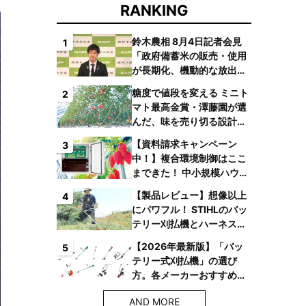
RANKING
鈴木農相 8月4日記者会見
1
「政府備蓄米の販売・使用
が長期化、機動的な放出体
制を構築したい」
糖度で値段を変える ミニト
2
マト最高金賞・澤藤園が選
んだ、味を売り切る設計と
は
【資料請求キャンペーン
3
中！】複合環境制御はここ
まできた！ 中小規模ハウス
でも検討しやすい高コスパ
【製品レビュー】想像以上
4
複合環境制御装置が誕生
にパワフル！ STIHLのバッ
テリー刈払機とハーネス
で、草刈り疲れからの解放
【2026年最新版】「バッ
5
へ
テリー式刈払機」の選び
方。各メーカーおすすめ機
種はコレ！
AND MORE