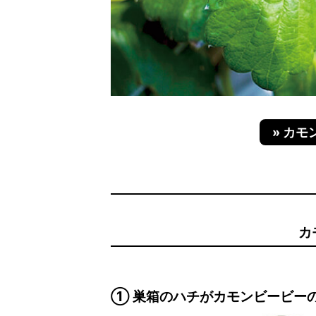
» カ
カ
① 巣箱のハチがカモンビービー