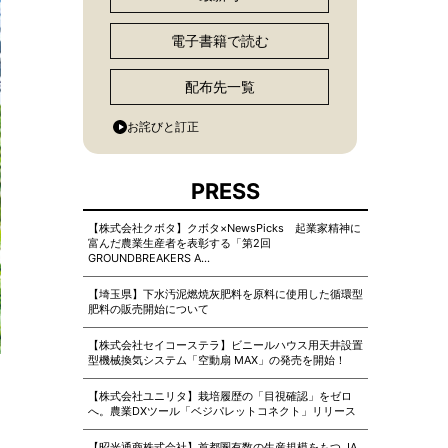
電子書籍で読む
配布先一覧
お詫びと訂正
PRESS
【株式会社クボタ】クボタ×NewsPicks 起業家精神に
富んだ農業生産者を表彰する「第2回
GROUNDBREAKERS A…
【埼玉県】下水汚泥燃焼灰肥料を原料に使用した循環型
肥料の販売開始について
【株式会社セイコーステラ】ビニールハウス用天井設置
型機械換気システム「空動扇 MAX」の発売を開始！
【株式会社ユニリタ】栽培履歴の「目視確認」をゼロ
へ。農業DXツール「ベジパレットコネクト」リリース
【昭光通商株式会社】首都圏有数の生産規模をもつ JA