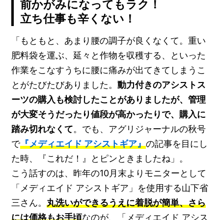
前かがみになってもラク！
立ち仕事も辛くない！
「もともと、あまり腰の調子が良くなくて。重い
肥料袋を運ぶ、延々と作物を収穫する、といった
作業をこなすうちに腰に痛みが出てきてしまうこ
とがたびたびありました。
動力付きのアシストス
ーツの購入も検討したことがありましたが、管理
が大変そうだったり値段が高かったりで、購入に
踏み切れなくて
。でも、アグリジャーナルの秋号
で
『メディエイド アシストギア』
の記事を目にし
た時、『これだ！』とピンときましたね」。
こう話すのは、昨年の10月末よりモニターとして
「メディエイド アシストギア」を使用する山下省
三さん。
丸洗いができるうえに着脱が簡単、さら
には価格もお手頃
なのが、「メディエイド アシス