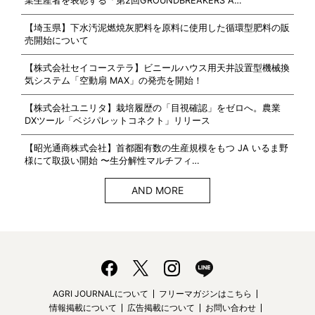
業生産者を表彰する「第2回GROUNDBREAKERS A…
【埼玉県】下水汚泥燃焼灰肥料を原料に使用した循環型肥料の販
売開始について
【株式会社セイコーステラ】ビニールハウス用天井設置型機械換
気システム「空動扇 MAX」の発売を開始！
【株式会社ユニリタ】栽培履歴の「目視確認」をゼロへ。農業
DXツール「ベジパレットコネクト」リリース
【昭光通商株式会社】首都圏有数の生産規模をもつ JA いるま野
様にて取扱い開始 〜生分解性マルチフィ…
AND MORE
AGRI JOURNALについて
フリーマガジンはこちら
情報掲載について
広告掲載について
お問い合わせ