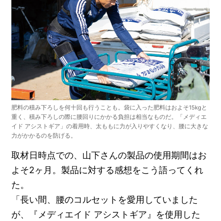
肥料の積み下ろしを何十回も行うことも。袋に入った肥料はおよそ15kgと
重く、積み下ろしの際に腰回りにかかる負担は相当なものだ。「メディエ
イド アシストギア」の着用時、太ももに力が入りやすくなり、腰に大きな
力がかかるのを防げる。
取材日時点での、山下さんの製品の使用期間はお
よそ2ヶ月。製品に対する感想をこう語ってくれ
た。
「長い間、腰のコルセットを愛用していました
が、『メディエイド アシストギア』を使用した