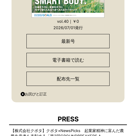
vol.40｜￥0
2026/07/01発行
最新号
電子書籍で読む
配布先一覧
お詫びと訂正
PRESS
【株式会社クボタ】クボタ×NewsPicks 起業家精神に富んだ農