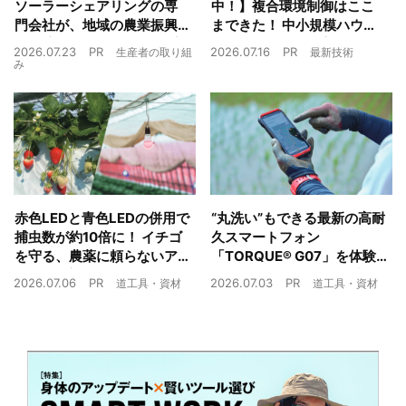
ソーラーシェアリングの専
中！】複合環境制御はここ
門会社が、地域の農業振興
まできた！ 中小規模ハウス
や経済循環をワンストップ
でも検討しやすい高コスパ
2026.07.23
PR
2026.07.16
PR
生産者の取り組
最新技術
でサポート
複合環境制御装置が誕生
み
赤色LEDと青色LEDの併用で
“丸洗い”もできる最新の高耐
捕虫数が約10倍に！ イチゴ
久スマートフォン
を守る、農薬に頼らないア
「TORQUE® G07」を体験
ザミウマ対策
農業現場の“スマホの弱点”を
2026.07.06
PR
2026.07.03
PR
道工具・資材
道工具・資材
克服できるか？