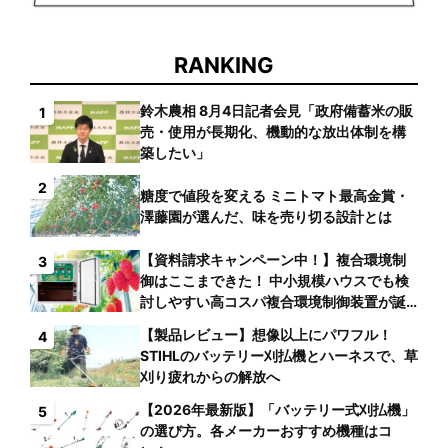
RANKING
鈴木農相 8月4日記者会見「政府備蓄米の販
1
売・使用が長期化、機動的な放出体制を構
築したい」
2
糖度で値段を変える ミニトマト最高金賞・
澤藤園が選んだ、味を売り切る設計とは
【資料請求キャンペーン中！】複合環境制
3
御はここまできた！ 中小規模ハウスでも検
討しやすい高コスパ複合環境制御装置が誕
生
【製品レビュー】想像以上にパワフル！
4
STIHLのバッテリー刈払機とハーネスで、草
刈り疲れからの解放へ
【2026年最新版】「バッテリー式刈払機」
5
の選び方。各メーカーおすすめ機種はコ