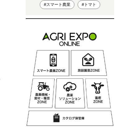
#スマート農業
#トマト
の