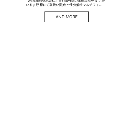
【昭光通商株式会社】首都圏有数の生産規模をもつ JA
いるま野 様にて取扱い開始 〜生分解性マルチフィ…
AND MORE