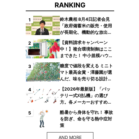
RANKING
鈴木農相 8月4日記者会見
1
「政府備蓄米の販売・使用
が長期化、機動的な放出体
制を構築したい」
【資料請求キャンペーン
2
中！】複合環境制御はここ
まできた！ 中小規模ハウス
でも検討しやすい高コスパ
糖度で値段を変える ミニト
3
複合環境制御装置が誕生
マト最高金賞・澤藤園が選
んだ、味を売り切る設計と
は
【2026年最新版】「バッ
4
テリー式刈払機」の選び
方。各メーカーおすすめ機
種はコレ！
酷暑から身体を守れ！ 事故
5
を防ぎ、命を守る熱中症対
策
AND MORE