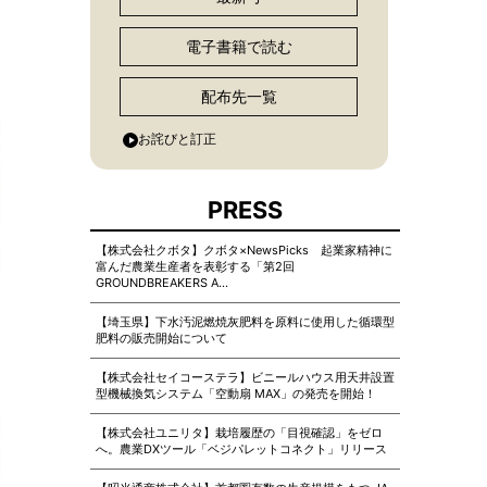
電子書籍で読む
配布先一覧
お詫びと訂正
PRESS
【株式会社クボタ】クボタ×NewsPicks 起業家精神に
富んだ農業生産者を表彰する「第2回
GROUNDBREAKERS A…
【埼玉県】下水汚泥燃焼灰肥料を原料に使用した循環型
肥料の販売開始について
【株式会社セイコーステラ】ビニールハウス用天井設置
型機械換気システム「空動扇 MAX」の発売を開始！
【株式会社ユニリタ】栽培履歴の「目視確認」をゼロ
へ。農業DXツール「ベジパレットコネクト」リリース