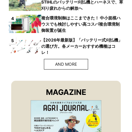
STIHLのバッテリー刈払機とハーネスで、草
刈り疲れからの解放へ
複合環境制御はここまできた！ 中小規模ハ
4
ウスでも検討しやすい高コスパ複合環境制
御装置が誕生
【2026年最新版】「バッテリー式刈払機」
5
の選び方。各メーカーおすすめ機種はコ
レ！
AND MORE
MAGAZINE