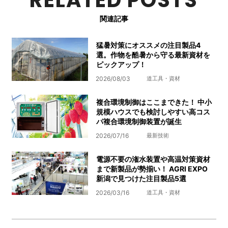
RELATED POSTS
関連記事
猛暑対策にオススメの注目製品4
選。作物を酷暑から守る最新資材を
ピックアップ！
2026/08/03
道工具・資材
複合環境制御はここまできた！ 中小
規模ハウスでも検討しやすい高コス
パ複合環境制御装置が誕生
2026/07/16
最新技術
電源不要の潅水装置や高温対策資材
まで新製品が勢揃い！ AGRI EXPO
新潟で見つけた注目製品5選
2026/03/16
道工具・資材