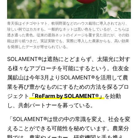
青天張はイチゴやトマト、軟弱野菜などのハウス栽培に導入されており、
珍しい例ではカカオも。一般的なネットは黒い色をしているが、こちらは
透き通った青色。従来の遮熱ネットのイメージを覆す見た目だが、その効
能は折り紙つきだ。実証実験でも、実際に導入した農家からも、高い効果
を発揮したデータが寄せられている。
SOLAMENT®は遮熱にとどまらず、太陽光に対す
る様々なアプローチを可能にするという。住友金
属鉱山は今年3月よりSOLAMENT®を活用して農
業を再び豊かなものにするための方法を探るプロ
ジェクト
「ReFarm by SOLAMENT®」
を始動
し、共創パートナーを募っている。
「SOLAMENT®は世の中の常識を変え、社会を変
えることができる可能性を秘めています。農業分
野では、農家やメーカー、研究機関と手を携え、