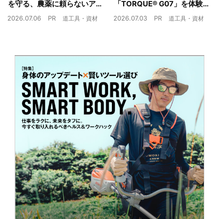
を守る、農薬に頼らないア
「TORQUE® G07」を体験
ザミウマ対策
農業現場の“スマホの弱点”を
2026.07.06
PR
2026.07.03
PR
道工具・資材
道工具・資材
克服できるか？