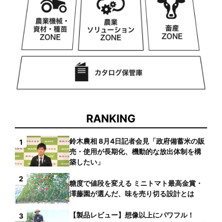
RANKING
鈴木農相 8月4日記者会見「政府備蓄米の販
1
売・使用が長期化、機動的な放出体制を構
築したい」
2
糖度で値段を変える ミニトマト最高金賞・
澤藤園が選んだ、味を売り切る設計とは
【製品レビュー】想像以上にパワフル！
3