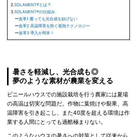
2.
SOLAMENT®とは？
3.
SOLAMENT®の仕組み
ー
改革1 覆っても光合成を妨げない
ー
改革2 高温障害を防ぐ遮熱テクノロジー
ー
改革3 導入が簡単！
暑さを軽減し、光合成も◎
夢のような素材が農業を変える
ビニールハウスでの施設栽培を行う農家には夏場
の高温は切実な問題だ。作物に葉焼けや裂果、高
温障害を引き起こし、また40度を超える環境は作
業する人間にとっても過酷極まりない。
このようなハウスの暑さへの対策として従来から