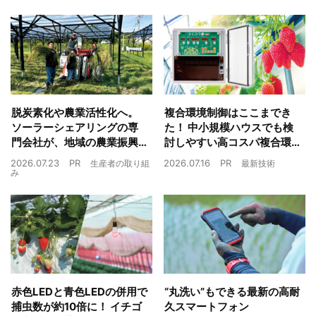
脱炭素化や農業活性化へ。
複合環境制御はここまでき
ソーラーシェアリングの専
た！ 中小規模ハウスでも検
門会社が、地域の農業振興
討しやすい高コスパ複合環
や経済循環をワンストップ
境制御装置が誕生
2026.07.23
PR
2026.07.16
PR
生産者の取り組
最新技術
でサポート
み
赤色LEDと青色LEDの併用で
“丸洗い”もできる最新の高耐
捕虫数が約10倍に！ イチゴ
久スマートフォン