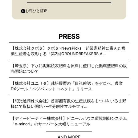
お詫びと訂正
PRESS
【株式会社クボタ】クボタ×NewsPicks 起業家精神に富んだ農
業生産者を表彰する「第2回GROUNDBREAKERS A…
【埼玉県】下水汚泥燃焼灰肥料を原料に使用した循環型肥料の販
売開始について
【株式会社ユニリタ】栽培履歴の「目視確認」をゼロへ。農業
DXツール「ベジパレットコネクト」リリース
【昭光通商株式会社】首都圏有数の生産規模をもつ JA いるま野
様にて取扱い開始 〜生分解性マルチフィ…
【ディーピーティー株式会社】ビニールハウス環境制御システム
「e-minori」のサーバーを大幅リニューアル
AND MORE