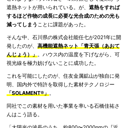
遮熱ネットが用いられている。が、
遮熱をすれば
するほど作物の成長に必要な光合成のための光も
減ってしまう
ことに課題があった。
そんな中、石川県の株式会社能任七が2021年に開
発したのが、
高機能遮熱ネット「青天張（あおて
んじょう）」
。ハウス内の温度を下げながら、可
視光線を極力妨げないことに成功した。
これを可能にしたのが、住友金属鉱山が独自に発
明、国内外で特許を取得した素材テクノロジー
「SOLAMENT®」
。
同社でこの素材を用いた事業を率いる石橋佳祐さ
んはこう語る。
「太陽光の波長のうち、約800〜2000nmの『近