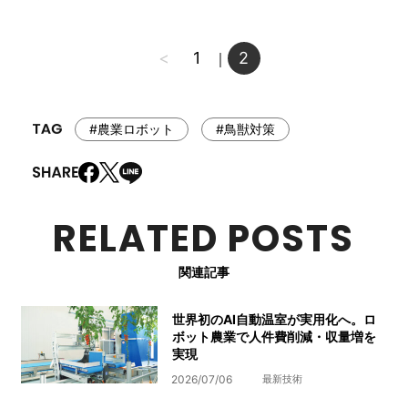
<
1
2
｜
#農業ロボット
#鳥獣対策
RELATED POSTS
関連記事
世界初のAI自動温室が実用化へ。ロ
ボット農業で人件費削減・収量増を
実現
2026/07/06
最新技術