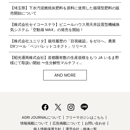
【埼玉県】下水汚泥燃焼灰肥料を原料に使用した循環型肥料の販
売開始について
【株式会社セイコーステラ】ビニールハウス用天井設置型機械換
気システム「空動扇 MAX」の発売を開始！
【株式会社ユニリタ】栽培履歴の「目視確認」をゼロへ。農業
DXツール「ベジパレットコネクト」リリース
【昭光通商株式会社】首都圏有数の生産規模をもつ JA いるま野
様にて取扱い開始 〜生分解性マルチフィ…
AND MORE
AGRI JOURNALについて
フリーマガジンはこちら
情報掲載について
広告掲載について
お問い合わせ
個人情報保護方針
運営会社・媒体一覧