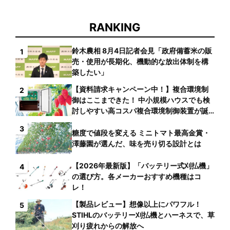
RANKING
鈴木農相 8月4日記者会見「政府備蓄米の販
1
売・使用が長期化、機動的な放出体制を構
築したい」
【資料請求キャンペーン中！】複合環境制
2
御はここまできた！ 中小規模ハウスでも検
討しやすい高コスパ複合環境制御装置が誕
生
3
糖度で値段を変える ミニトマト最高金賞・
澤藤園が選んだ、味を売り切る設計とは
【2026年最新版】「バッテリー式刈払機」
4
の選び方。各メーカーおすすめ機種はコ
レ！
【製品レビュー】想像以上にパワフル！
5
STIHLのバッテリー刈払機とハーネスで、草
刈り疲れからの解放へ