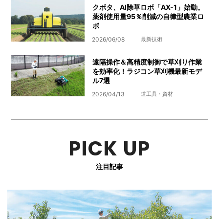
クボタ、AI除草ロボ「AX-1」始動。
薬剤使用量95％削減の自律型農業ロ
ボ
2026/06/08
最新技術
遠隔操作＆高精度制御で草刈り作業
を効率化！ラジコン草刈機最新モデ
ル7選
2026/04/13
道工具・資材
PICK UP
注目記事