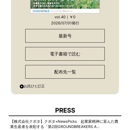
vol.40｜￥0
2026/07/01発行
最新号
電子書籍で読む
配布先一覧
お詫びと訂正
PRESS
【株式会社クボタ】クボタ×NewsPicks 起業家精神に富んだ農
業生産者を表彰する「第2回GROUNDBREAKERS A…