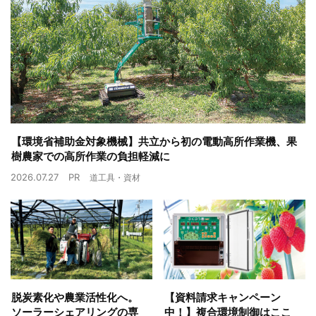
【環境省補助金対象機械】共立から初の電動高所作業機、果
樹農家での高所作業の負担軽減に
2026.07.27
PR
道工具・資材
脱炭素化や農業活性化へ。
【資料請求キャンペーン
ソーラーシェアリングの専
中！】複合環境制御はここ