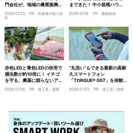
門会社が、地域の農業振興
まできた！ 中小規模ハウス
や経済循環をワンストップ
でも検討しやすい高コスパ
2026.07.23
PR
2026.07.16
PR
生産者の取り組
最新技術
でサポート
複合環境制御装置が誕生
み
赤色LEDと青色LEDの併用で
“丸洗い”もできる最新の高耐
捕虫数が約10倍に！ イチゴ
久スマートフォン
を守る、農薬に頼らないア
「TORQUE® G07」を体験
ザミウマ対策
農業現場の“スマホの弱点”を
2026.07.06
PR
2026.07.03
PR
道工具・資材
道工具・資材
克服できるか？