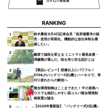
RANKING
鈴木農相 8月4日記者会見「政府備蓄米の販
1
売・使用が長期化、機動的な放出体制を構
築したい」
2
糖度で値段を変える ミニトマト最高金賞・
澤藤園が選んだ、味を売り切る設計とは
【製品レビュー】想像以上にパワフル！
3
STIHLのバッテリー刈払機とハーネスで、草
刈り疲れからの解放へ
複合環境制御はここまできた！ 中小規模ハ
4
ウスでも検討しやすい高コスパ複合環境制
御装置が誕生
【2026年最新版】「バッテリー式刈払機」
5