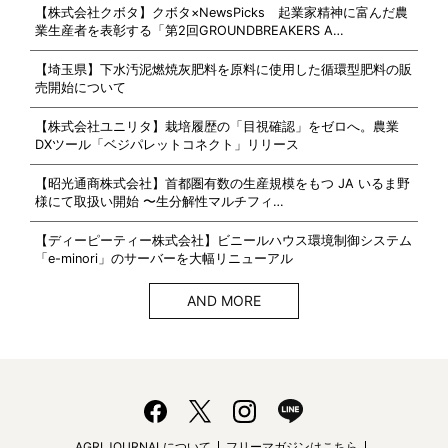
【株式会社クボタ】クボタ×NewsPicks 起業家精神に富んだ農
業生産者を表彰する「第2回GROUNDBREAKERS A…
【埼玉県】下水汚泥燃焼灰肥料を原料に使用した循環型肥料の販
売開始について
【株式会社ユニリタ】栽培履歴の「目視確認」をゼロへ。農業
DXツール「ベジパレットコネクト」リリース
【昭光通商株式会社】首都圏有数の生産規模をもつ JA いるま野
様にて取扱い開始 〜生分解性マルチフィ…
【ディーピーティー株式会社】ビニールハウス環境制御システム
「e-minori」のサーバーを大幅リニューアル
AND MORE
AGRI JOURNALについて
フリーマガジンはこちら