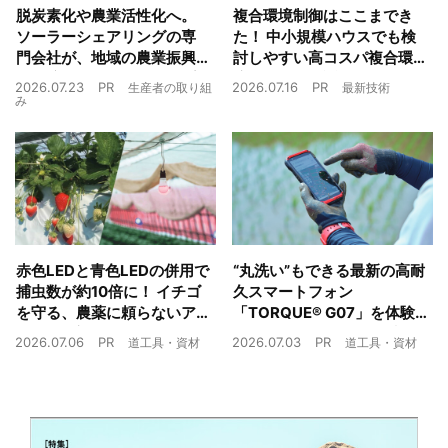
脱炭素化や農業活性化へ。
複合環境制御はここまでき
ソーラーシェアリングの専
た！ 中小規模ハウスでも検
門会社が、地域の農業振興
討しやすい高コスパ複合環
や経済循環をワンストップ
境制御装置が誕生
2026.07.23
PR
2026.07.16
PR
生産者の取り組
最新技術
でサポート
み
赤色LEDと青色LEDの併用で
“丸洗い”もできる最新の高耐
捕虫数が約10倍に！ イチゴ
久スマートフォン
を守る、農薬に頼らないア
「TORQUE® G07」を体験
ザミウマ対策
農業現場の“スマホの弱点”を
2026.07.06
PR
2026.07.03
PR
道工具・資材
道工具・資材
克服できるか？