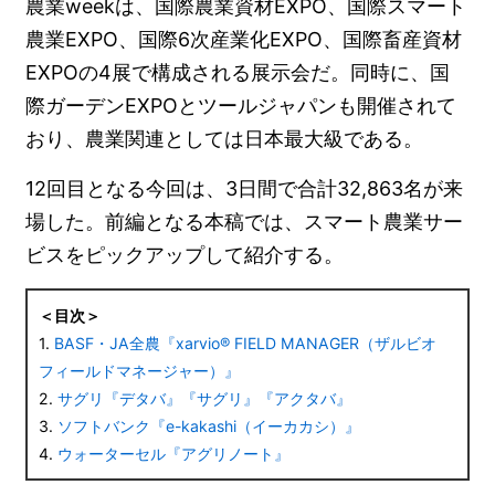
農業weekは、国際農業資材EXPO、国際スマート
農業EXPO、国際6次産業化EXPO、国際畜産資材
EXPOの4展で構成される展示会だ。同時に、国
際ガーデンEXPOとツールジャパンも開催されて
おり、農業関連としては日本最大級である。
12回目となる今回は、3日間で合計32,863名が来
場した。前編となる本稿では、スマート農業サー
ビスをピックアップして紹介する。
＜目次＞
1.
BASF・JA全農『xarvio® FIELD MANAGER（ザルビオ
フィールドマネージャー）』
2.
サグリ『デタバ』『サグリ』『アクタバ』
3.
ソフトバンク『e-kakashi（イーカカシ）』
4.
ウォーターセル『アグリノート』