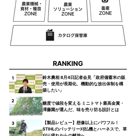
RANKING
鈴木農相 8月4日記者会見「政府備蓄米の販
1
売・使用が長期化、機動的な放出体制を構
築したい」
2
糖度で値段を変える ミニトマト最高金賞・
澤藤園が選んだ、味を売り切る設計とは
【製品レビュー】想像以上にパワフル！
3
STIHLのバッテリー刈払機とハーネスで、草
刈り疲れからの解放へ