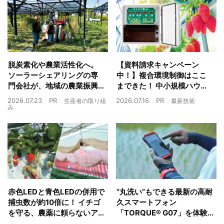
脱炭素化や農業活性化へ。
【資料請求キャンペーン
ソーラーシェアリングの専
中！】複合環境制御はここ
門会社が、地域の農業振興
まできた！ 中小規模ハウス
や経済循環をワンストップ
でも検討しやすい高コスパ
2026.07.23
PR
2026.07.16
PR
生産者の取り組
最新技術
でサポート
複合環境制御装置が誕生
み
赤色LEDと青色LEDの併用で
“丸洗い”もできる最新の高耐
捕虫数が約10倍に！ イチゴ
久スマートフォン
を守る、農薬に頼らないア
「TORQUE® G07」を体験
ザミウマ対策
農業現場の“スマホの弱点”を