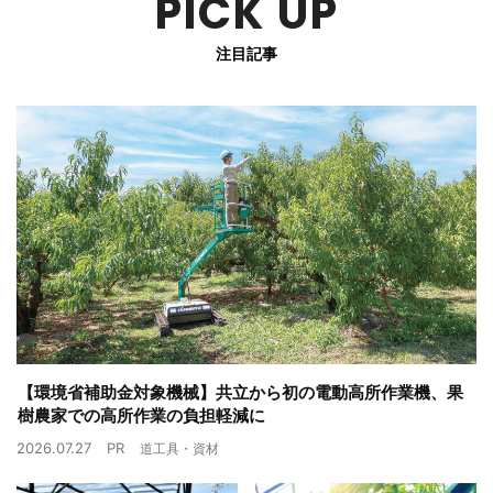
PICK UP
注目記事
【環境省補助金対象機械】共立から初の電動高所作業機、果
樹農家での高所作業の負担軽減に
2026.07.27
PR
道工具・資材