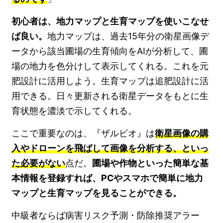
初心者は、地力マップと生育マップを使いこなせ
ば良い。
地力マップは、過去15年分の衛星画像デ
ータから該当圃場の生育傾向をAIが分析して、圃
場の地力を色分けして表示してくれる。これを元
肥設計に活用しよう。生育マップは追肥設計に活
用できる。日々更新される衛星データをもとに生
育状態を濃淡で示してくれる。
ここで重要なのは、『ザルビオ』は
衛星画像の購
入やドローンを飛ばして画像を分析する、といっ
た必要がない
点だ。
圃場や作物といった簡単な基
本情報を登録すれば、PCやスマホで簡単に地力
マップと生育マップを見ることができる。
中級者ならば病害リスク予測・防除推奨アラー