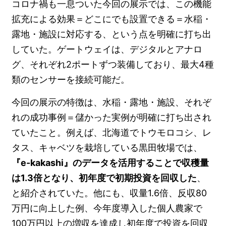
コロナ禍も一息ついた今回の展示では、この機能
拡充による効果＝どこにでも設置できる＝水稲・
露地・施設に対応する、という点を明確に打ち出
していた。ゲートウェイは、デジタルとアナロ
グ、それぞれ2ポートずつ装備しており、最大4種
類のセンサーを接続可能だ。
今回の展示の特徴は、水稲・露地・施設、それぞ
れの成功事例＝儲かった実例が明確に打ち出され
ていたこと。例えば、北海道でトウモロコシ、レ
タス、キャベツを栽培している黒田牧場では、
『e-kakashi』のデータを活用することで収穫量
は1.3倍となり、初年度で初期投資を回収した
、
と紹介されていた。他にも、収量1.6倍、反収80
万円に向上した例、今年度導入した個人農家で
100万円以上の増収を達成し初年度で投資を回収