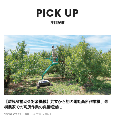
PICK UP
注目記事
【環境省補助金対象機械】共立から初の電動高所作業機、果
樹農家での高所作業の負担軽減に
2026.07.27
PR
道工具・資材