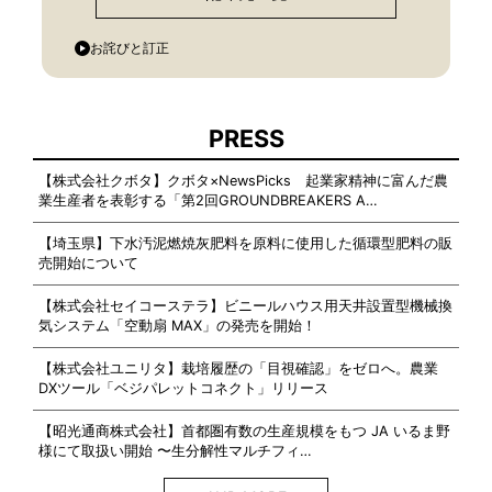
お詫びと訂正
PRESS
【株式会社クボタ】クボタ×NewsPicks 起業家精神に富んだ農
業生産者を表彰する「第2回GROUNDBREAKERS A…
【埼玉県】下水汚泥燃焼灰肥料を原料に使用した循環型肥料の販
売開始について
【株式会社セイコーステラ】ビニールハウス用天井設置型機械換
気システム「空動扇 MAX」の発売を開始！
【株式会社ユニリタ】栽培履歴の「目視確認」をゼロへ。農業
DXツール「ベジパレットコネクト」リリース
【昭光通商株式会社】首都圏有数の生産規模をもつ JA いるま野
様にて取扱い開始 〜生分解性マルチフィ…