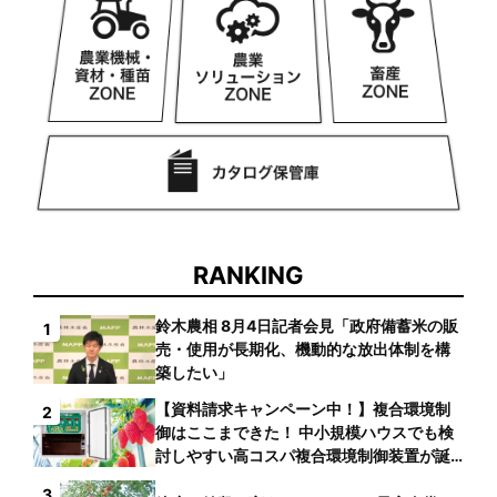
RANKING
鈴木農相 8月4日記者会見「政府備蓄米の販
1
売・使用が長期化、機動的な放出体制を構
築したい」
【資料請求キャンペーン中！】複合環境制
2
御はここまできた！ 中小規模ハウスでも検
討しやすい高コスパ複合環境制御装置が誕
生
3