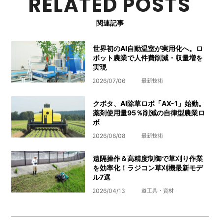
RELATED POSTS
関連記事
世界初のAI自動温室が実用化へ。ロ
ボット農業で人件費削減・収量増を
実現
2026/07/06
最新技術
クボタ、AI除草ロボ「AX-1」始動。
薬剤使用量95％削減の自律型農業ロ
ボ
2026/06/08
最新技術
遠隔操作＆高精度制御で草刈り作業
を効率化！ラジコン草刈機最新モデ
ル7選
2026/04/13
道工具・資材