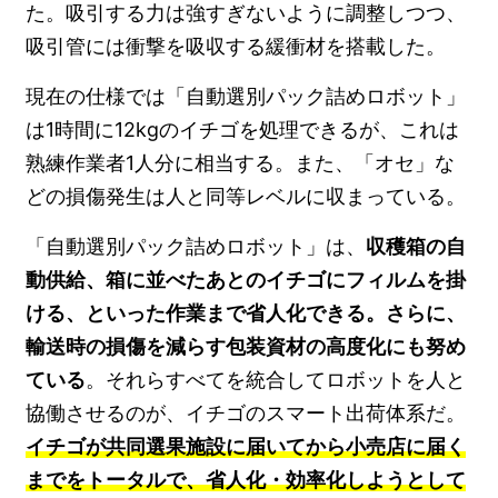
た。吸引する力は強すぎないように調整しつつ、
吸引管には衝撃を吸収する緩衝材を搭載した。
現在の仕様では「自動選別パック詰めロボット」
は1時間に12kgのイチゴを処理できるが、これは
熟練作業者1人分に相当する。また、「オセ」な
どの損傷発生は人と同等レベルに収まっている。
「自動選別パック詰めロボット」は、
収穫箱の自
動供給、箱に並べたあとのイチゴにフィルムを掛
ける、といった作業まで省人化できる。さらに、
輸送時の損傷を減らす包装資材の高度化にも努め
ている
。それらすべてを統合してロボットを人と
協働させるのが、イチゴのスマート出荷体系だ。
イチゴが共同選果施設に届いてから小売店に届く
までをトータルで、省人化・効率化しようとして