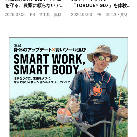
を守る、農薬に頼らないア
「TORQUE® G07」を体験
ザミウマ対策
農業現場の“スマホの弱点”を
2026.07.06
PR
2026.07.03
PR
道工具・資材
道工具・資材
克服できるか？