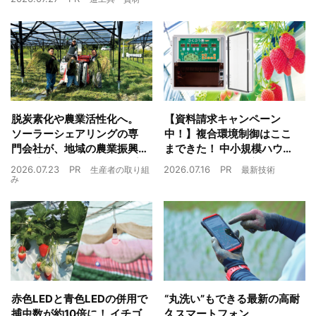
脱炭素化や農業活性化へ。
【資料請求キャンペーン
ソーラーシェアリングの専
中！】複合環境制御はここ
門会社が、地域の農業振興
まできた！ 中小規模ハウス
や経済循環をワンストップ
でも検討しやすい高コスパ
2026.07.23
PR
2026.07.16
PR
生産者の取り組
最新技術
でサポート
複合環境制御装置が誕生
み
赤色LEDと青色LEDの併用で
“丸洗い”もできる最新の高耐
捕虫数が約10倍に！ イチゴ
久スマートフォン