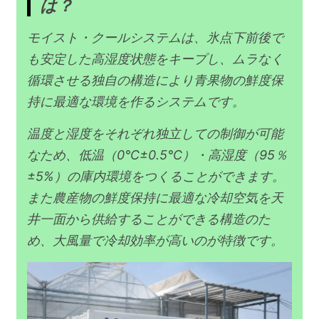
は？
モイスト・クールシステムは、氷点下前後で
も安定した高湿度状態をキープし、ムラなく
循環させる独自の構造により青果物の鮮度保
持に最適な環境を作るシステムです。
温度と湿度をそれぞれ独立しての制御が可能
なため、低温（0℃±0.5℃）・高湿度（95％
±5%）の庫内環境をつくることができます。
また農産物の鮮度保持に最適な冷却空気を天
井一面から供給することができる構造のた
め、大風量で冷却効率が高いのが特徴です。