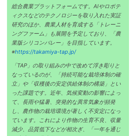
総合農業プラットフォームです。AIやロボテ
ィクスなどのテクノロジーを取り入れた実証
研究のほか、農業人材を育成する「トレーニ
ングファーム」も展開を予定しており、「農
業版シリコンバレー」を目指しています。
※
https://takamiya-tap.jp/
「TAP」の取り組みの中で改めて浮き彫りと
なっているのが、「持続可能な栽培体制の確
立」や「収穫後の安定供給体制の構築」とい
った課題です。近年、気候変動の影響によっ
て、長雨や猛暑、突発的な異常気象が頻発
し、農作物の栽培環境が著しく不安定になっ
ています。これにより作物の生育不良、収量
減少、品質低下などが相次ぎ、「一年を通じ