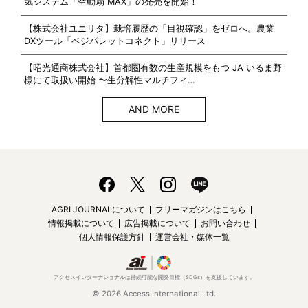
気システム「空動扇 MAX」の発売を開始！
【株式会社ユニリタ】栽培履歴の「目視確認」をゼロへ。農業
DXツール「ベジパレットコネクト」リリース
【昭光通商株式会社】首都圏有数の生産規模をもつ JA いるま野
様にて取扱い開始 〜生分解性マルチフィ…
AND MORE
AGRI JOURNALについて
フリーマガジンはこちら
情報掲載について
広告掲載について
お問い合わせ
個人情報保護方針
運営会社・媒体一覧
アクセスインターナショナルは持続可能な開発目標（SDGs）を支援しています。
© 2026 Access International Ltd.