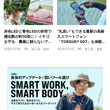
赤色LEDと青色LEDの併用で
“丸洗い”もできる最新の高耐
捕虫数が約10倍に！ イチゴ
久スマートフォン
を守る、農薬に頼らないア
「TORQUE® G07」を体験
ザミウマ対策
農業現場の“スマホの弱点”を
2026.07.06
PR
2026.07.03
PR
道工具・資材
道工具・資材
克服できるか？