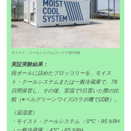
モイスト・クールシステム(コンテナ型)外観
実証実験結果：
段ボールに詰めたブロッコリーを、モイス
ト・クールシステムまたは一般冷蔵庫で、78
日間保管し、その後、室温で1日置いた際の比
較（※ベルグリーンワイズのラボ機で試験）。
（温湿度）
・モイスト・クールシステム ：0℃・95％RH​
・一般冷蔵庫 ：4℃・65％RH