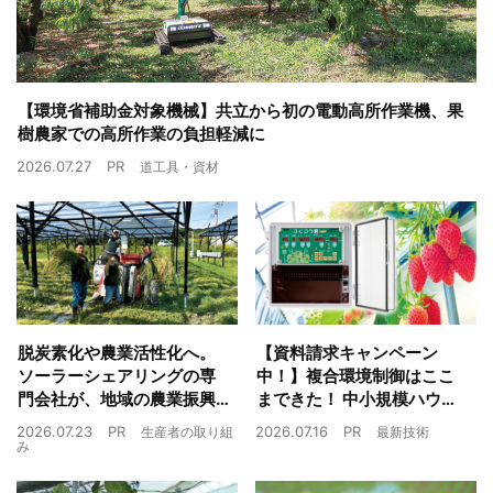
【環境省補助金対象機械】共立から初の電動高所作業機、果
樹農家での高所作業の負担軽減に
2026.07.27
PR
道工具・資材
脱炭素化や農業活性化へ。
【資料請求キャンペーン
ソーラーシェアリングの専
中！】複合環境制御はここ
門会社が、地域の農業振興
まできた！ 中小規模ハウス
や経済循環をワンストップ
でも検討しやすい高コスパ
2026.07.23
PR
2026.07.16
PR
生産者の取り組
最新技術
でサポート
複合環境制御装置が誕生
み