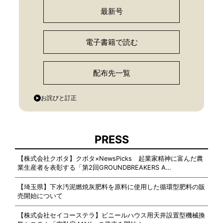
最新号
電子書籍で読む
配布先一覧
お詫びと訂正
PRESS
【株式会社クボタ】クボタ×NewsPicks 起業家精神に富んだ農
業生産者を表彰する「第2回GROUNDBREAKERS A…
【埼玉県】下水汚泥燃焼灰肥料を原料に使用した循環型肥料の販
売開始について
【株式会社セイコーステラ】ビニールハウス用天井設置型機械換