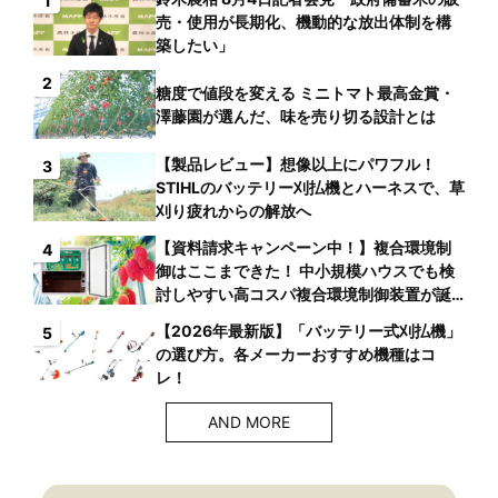
1
売・使用が長期化、機動的な放出体制を構
築したい」
2
糖度で値段を変える ミニトマト最高金賞・
澤藤園が選んだ、味を売り切る設計とは
【製品レビュー】想像以上にパワフル！
3
STIHLのバッテリー刈払機とハーネスで、草
刈り疲れからの解放へ
【資料請求キャンペーン中！】複合環境制
4
御はここまできた！ 中小規模ハウスでも検
討しやすい高コスパ複合環境制御装置が誕
生
【2026年最新版】「バッテリー式刈払機」
5
の選び方。各メーカーおすすめ機種はコ
レ！
AND MORE