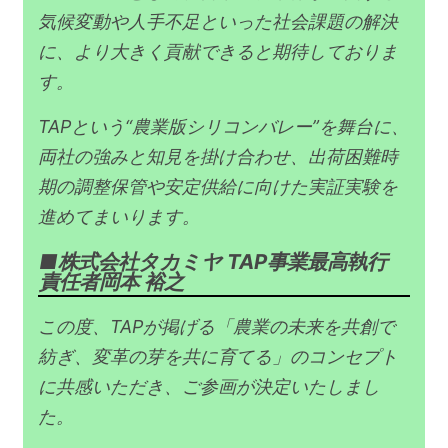
気候変動や人手不足といった社会課題の解決
に、より大きく貢献できると期待しておりま
す。​
TAPという“農業版シリコンバレー”を舞台に、
両社の強みと知見を掛け合わせ、出荷困難時
期の調整保管や安定供給に向けた実証実験を
進めてまいります。
株式会社タカミヤ TAP事業最高執行
責任者岡本 裕之
この度、TAPが掲げる「農業の未来を共創で
紡ぎ、変革の芽を共に育てる」のコンセプト
に共感いただき、ご参画が決定いたしまし
た。​