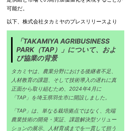
可能だ。
以下、株式会社タカミヤのプレスリリースより
「TAKAMIYA AGRIBUSINESS
PARK（TAP）」について、およ
び協業の背景
タカミヤは、農業分野における後継者不足、
人材教育の課題、そして技術導入の遅れに真
正面から取り組むため、2024年4月に
「TAP」を埼玉県羽生市に開設しました。
「TAP」は、単なる栽培拠点ではなく、先端
農業技術の開発・実証、課題解決型ソリュー
ションの展示、人材育成までを一貫して担う