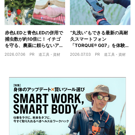
赤色LEDと青色LEDの併用で
“丸洗い”もできる最新の高耐
捕虫数が約10倍に！ イチゴ
久スマートフォン
を守る、農薬に頼らないア
「TORQUE® G07」を体験
ザミウマ対策
農業現場の“スマホの弱点”を
2026.07.06
PR
2026.07.03
PR
道工具・資材
道工具・資材
克服できるか？