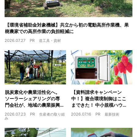
【環境省補助金対象機械】共立から初の電動高所作業機、果
樹農家での高所作業の負担軽減に
2026.07.27
PR
道工具・資材
脱炭素化や農業活性化へ。
【資料請求キャンペーン
ソーラーシェアリングの専
中！】複合環境制御はここ
門会社が、地域の農業振興
まできた！ 中小規模ハウス
や経済循環をワンストップ
でも検討しやすい高コスパ
2026.07.23
PR
2026.07.16
PR
生産者の取り組
最新技術
でサポート
複合環境制御装置が誕生
み