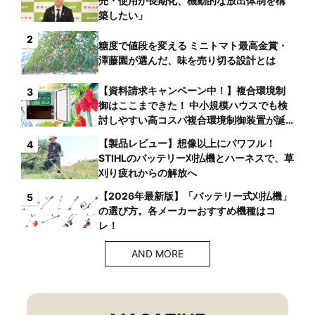
売・使用が長期化、機動的な放出体制を構
築したい」
2
糖度で値段を変える ミニトマト最高金賞・
澤藤園が選んだ、味を売り切る設計とは
【資料請求キャンペーン中！】複合環境制
3
御はここまできた！ 中小規模ハウスでも検
討しやすい高コスパ複合環境制御装置が誕
生
【製品レビュー】想像以上にパワフル！
4
STIHLのバッテリー刈払機とハーネスで、草
刈り疲れからの解放へ
【2026年最新版】「バッテリー式刈払機」
5
の選び方。各メーカーおすすめ機種はコ
レ！
AND MORE