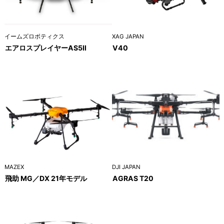
イームズロボティクス
XAG JAPAN
エアロスプレイヤーAS5Ⅱ
V40
MAZEX
DJI JAPAN
飛助 MG／DX 21年モデル
AGRAS T20