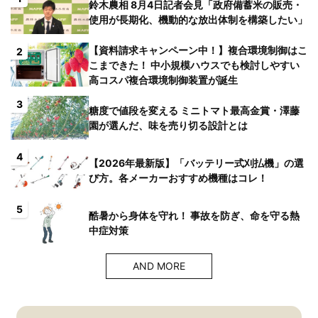
鈴木農相 8月4日記者会見「政府備蓄米の販売・
使用が長期化、機動的な放出体制を構築したい」
【資料請求キャンペーン中！】複合環境制御はこ
2
こまできた！ 中小規模ハウスでも検討しやすい
高コスパ複合環境制御装置が誕生
3
糖度で値段を変える ミニトマト最高金賞・澤藤
園が選んだ、味を売り切る設計とは
4
【2026年最新版】「バッテリー式刈払機」の選
び方。各メーカーおすすめ機種はコレ！
5
酷暑から身体を守れ！ 事故を防ぎ、命を守る熱
中症対策
AND MORE