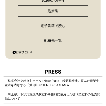
2026/07/01発行
最新号
電子書籍で読む
配布先一覧
お詫びと訂正
PRESS
【株式会社クボタ】クボタ×NewsPicks 起業家精神に富んだ農業生
産者を表彰する「第2回GROUNDBREAKERS A…
【埼玉県】下水汚泥燃焼灰肥料を原料に使用した循環型肥料の販売開
始について