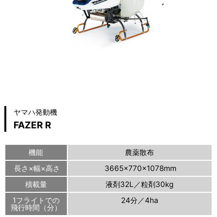
ヤマハ発動機
FAZER R
機能
農薬散布
長さ×幅×高さ
3665×770×1078mm
積載量
液剤32L／粒剤30kg
1フライトでの
24分／4ha
飛行時間（分）