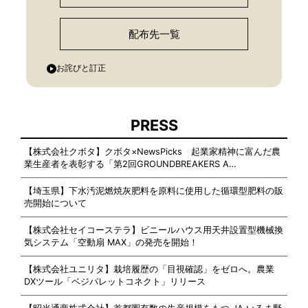
配布先一覧
お詫びと訂正
PRESS
【株式会社クボタ】クボタ×NewsPicks 起業家精神に富んだ農
業生産者を表彰する「第2回GROUNDBREAKERS A…
【埼玉県】下水汚泥燃焼灰肥料を原料に使用した循環型肥料の販
売開始について
【株式会社セイコーステラ】ビニールハウス用天井設置型機械換
気システム「空動扇 MAX」の発売を開始！
【株式会社ユニリタ】栽培履歴の「目視確認」をゼロへ。農業
DXツール「ベジパレットコネクト」リリース