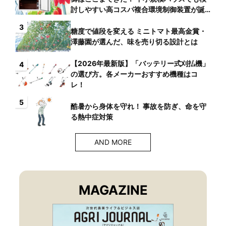
討しやすい高コスパ複合環境制御装置が誕
生
3
糖度で値段を変える ミニトマト最高金賞・
澤藤園が選んだ、味を売り切る設計とは
【2026年最新版】「バッテリー式刈払機」
4
の選び方。各メーカーおすすめ機種はコ
レ！
5
酷暑から身体を守れ！ 事故を防ぎ、命を守
る熱中症対策
AND MORE
MAGAZINE