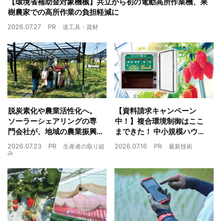
【環境省補助金対象機械】共立から初の電動高所作業機、果
樹農家での高所作業の負担軽減に
2026.07.27
PR
道工具・資材
脱炭素化や農業活性化へ。
【資料請求キャンペーン
ソーラーシェアリングの専
中！】複合環境制御はここ
門会社が、地域の農業振興
まできた！ 中小規模ハウス
や経済循環をワンストップ
でも検討しやすい高コスパ
2026.07.23
PR
2026.07.16
PR
生産者の取り組
最新技術
でサポート
複合環境制御装置が誕生
み