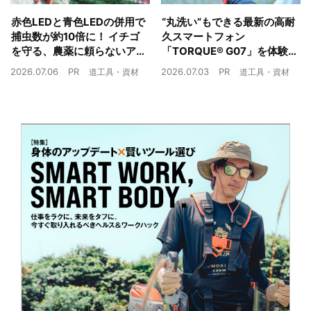
赤色LEDと青色LEDの併用で
“丸洗い”もできる最新の高耐
捕虫数が約10倍に！ イチゴ
久スマートフォン
を守る、農薬に頼らないア
「TORQUE® G07」を体験
ザミウマ対策
農業現場の“スマホの弱点”を
2026.07.06
PR
2026.07.03
PR
道工具・資材
道工具・資材
克服できるか？