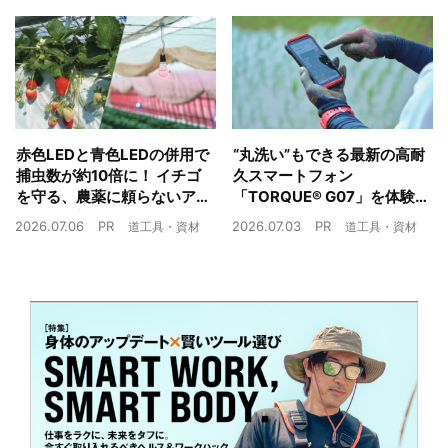
赤色LEDと青色LEDの併用で
“丸洗い”もできる最新の高耐
捕虫数が約10倍に！ イチゴ
久スマートフォン
を守る、農薬に頼らないア
「TORQUE® G07」を体験
ザミウマ対策
農業現場の“スマホの弱点”を
2026.07.06
PR
2026.07.03
PR
道工具・資材
道工具・資材
克服できるか？