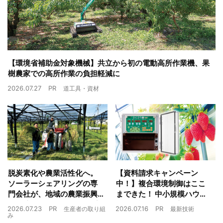
【環境省補助金対象機械】共立から初の電動高所作業機、果
樹農家での高所作業の負担軽減に
2026.07.27
PR
道工具・資材
脱炭素化や農業活性化へ。
【資料請求キャンペーン
ソーラーシェアリングの専
中！】複合環境制御はここ
門会社が、地域の農業振興
まできた！ 中小規模ハウス
や経済循環をワンストップ
でも検討しやすい高コスパ
2026.07.23
PR
2026.07.16
PR
生産者の取り組
最新技術
でサポート
複合環境制御装置が誕生
み