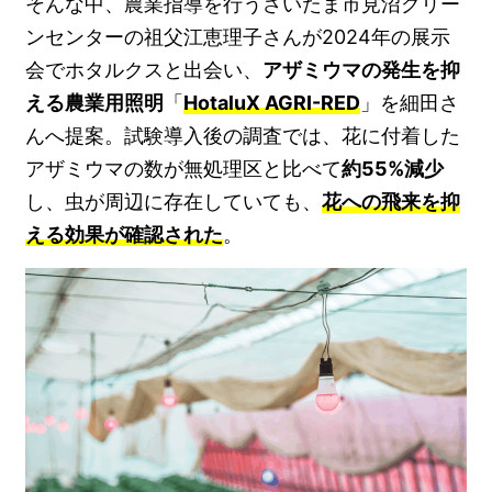
そんな中、農業指導を行うさいたま市見沼グリー
ンセンターの祖父江恵理子さんが2024年の展示
会でホタルクスと出会い、
アザミウマの発生を抑
える農業用照明
「
HotaluX AGRI-RED
」を細田さ
んへ提案。試験導入後の調査では、花に付着した
アザミウマの数が無処理区と比べて
約55%減少
し、虫が周辺に存在していても、
花への飛来を抑
える効果が確認された
。