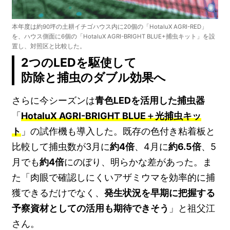
本年度は約90坪の土耕イチゴハウス内に20個の「HotaluX AGRI-RED」
を、ハウス側面に6個の「HotaluX AGRI-BRIGHT BLUE+捕虫キット」を設
置し、対照区と比較した。
2つのLEDを駆使して
防除と捕虫のダブル効果へ
さらに今シーズンは
青色LEDを活用した捕虫器
「
HotaluX AGRI-BRIGHT BLUE＋光捕虫キッ
ト
」の試作機も導入した。既存の色付き粘着板と
比較して捕虫数が3月に
約4倍
、4月に
約6.5倍
、5
月でも
約4倍
にのぼり、明らかな差があった。ま
た「肉眼で確認しにくいアザミウマを効率的に捕
獲できるだけでなく、
発生状況を早期に把握する
予察資材としての活用も期待できそう
」と祖父江
さん。