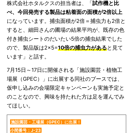
株式会社ホタルクスの担当者は、「
試作機と比
べ、今回発売する製品は粘着面の面積が2倍以上
になっています。捕虫面積が2倍＝捕虫力も2倍と
すると、細田さんの圃場の結果平均が、既存の色
付き捕虫シートのだいたい5倍の捕虫結果でした
ので、製品版は2×5=
10倍の捕虫力がある
と見て
います」と話す。
7月15日～17日に開催される「施設園芸・植物工
場展（GPEC）」に出展する同社のブースでは、
仮申し込みの会場限定キャンペーンも実施予定と
のことなので、興味を持たれた方は足を運んでみ
てほしい。
施設園芸・工場展（GPEC）に出展！
小間番号：J-23