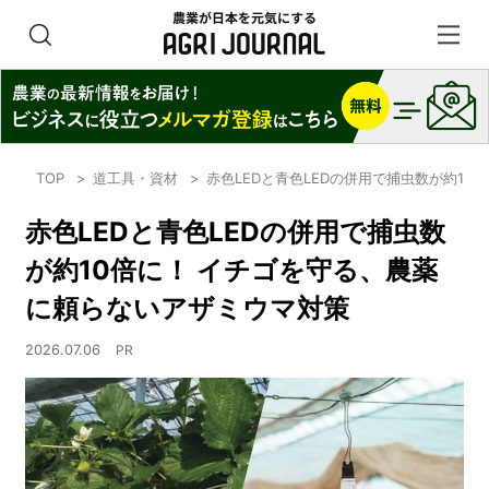
TOP
道工具・資材
赤色LEDと青色LEDの併用で捕虫数が約1
赤色LEDと青色LEDの併用で捕虫数
が約10倍に！ イチゴを守る、農薬
に頼らないアザミウマ対策
2026.07.06
PR