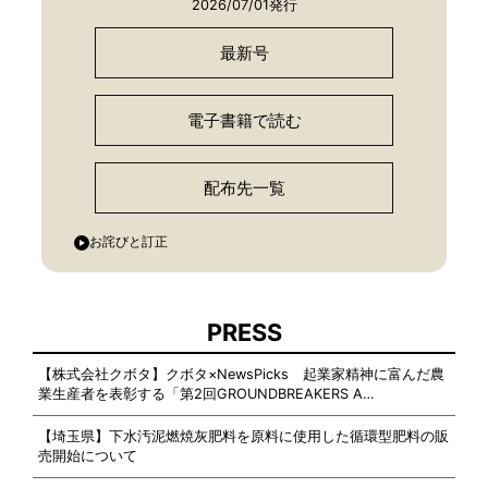
2026/07/01発行
最新号
電子書籍で読む
配布先一覧
お詫びと訂正
PRESS
【株式会社クボタ】クボタ×NewsPicks 起業家精神に富んだ農
業生産者を表彰する「第2回GROUNDBREAKERS A…
【埼玉県】下水汚泥燃焼灰肥料を原料に使用した循環型肥料の販
売開始について