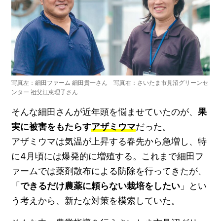
写真左：細田ファーム 細田貴一さん 写真右：さいたま市見沼グリーンセ
ンター 祖父江恵理子さん
そんな細田さんが近年頭を悩ませていたのが、
果
実に被害をもたらす
アザミウマ
だった。
アザミウマは気温が上昇する春先から急増し、特
に4月頃には爆発的に増殖する。これまで細田フ
ァームでは薬剤散布による防除を行ってきたが、
「
できるだけ農薬に頼らない栽培をしたい
」とい
う考えから、新たな対策を模索していた。