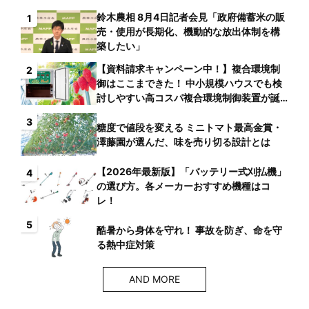
鈴木農相 8月4日記者会見「政府備蓄米の販
1
売・使用が長期化、機動的な放出体制を構
築したい」
【資料請求キャンペーン中！】複合環境制
2
御はここまできた！ 中小規模ハウスでも検
討しやすい高コスパ複合環境制御装置が誕
生
3
糖度で値段を変える ミニトマト最高金賞・
澤藤園が選んだ、味を売り切る設計とは
【2026年最新版】「バッテリー式刈払機」
4
の選び方。各メーカーおすすめ機種はコ
レ！
5
酷暑から身体を守れ！ 事故を防ぎ、命を守
る熱中症対策
AND MORE