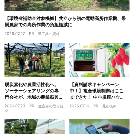
【環境省補助金対象機械】共立から初の電動高所作業機、果
樹農家での高所作業の負担軽減に
2026.07.27
PR
道工具・資材
脱炭素化や農業活性化へ。
【資料請求キャンペーン
ソーラーシェアリングの専
中！】複合環境制御はここ
門会社が、地域の農業振興
まできた！ 中小規模ハウス
や経済循環をワンストップ
でも検討しやすい高コスパ
2026.07.23
PR
2026.07.16
PR
生産者の取り組
最新技術
でサポート
複合環境制御装置が誕生
み