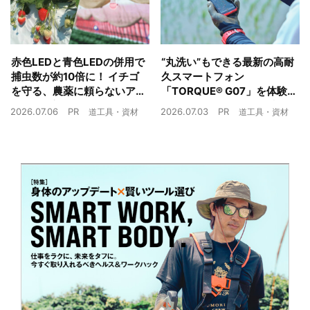
赤色LEDと青色LEDの併用で
“丸洗い”もできる最新の高耐
捕虫数が約10倍に！ イチゴ
久スマートフォン
を守る、農薬に頼らないア
「TORQUE® G07」を体験
ザミウマ対策
農業現場の“スマホの弱点”を
2026.07.06
PR
2026.07.03
PR
道工具・資材
道工具・資材
克服できるか？