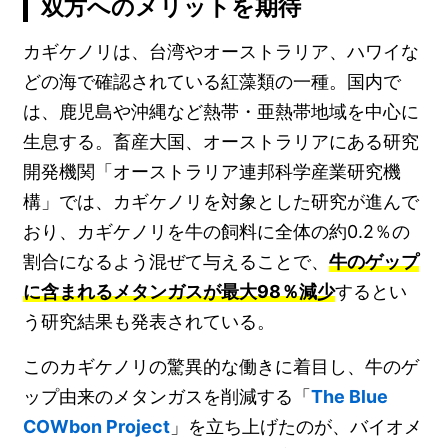
双方へのメリットを期待
カギケノリは、台湾やオーストラリア、ハワイな
どの海で確認されている紅藻類の一種。国内で
は、鹿児島や沖縄など熱帯・亜熱帯地域を中心に
生息する。畜産大国、オーストラリアにある研究
開発機関「オーストラリア連邦科学産業研究機
構」では、カギケノリを対象とした研究が進んで
おり、カギケノリを牛の飼料に全体の約0.2％の
割合になるよう混ぜて与えることで、
牛のゲップ
に含まれるメタンガスが最大98％減少
するとい
う研究結果も発表されている。
このカギケノリの驚異的な働きに着目し、牛のゲ
ップ由来のメタンガスを削減する「
The Blue
COWbon Project
」を立ち上げたのが、バイオメ