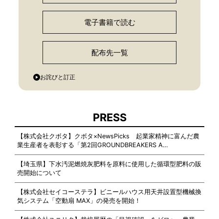
電子書籍で読む
配布先一覧
お詫びと訂正
PRESS
【株式会社クボタ】クボタ×NewsPicks 起業家精神に富んだ農
業生産者を表彰する「第2回GROUNDBREAKERS A…
【埼玉県】下水汚泥燃焼灰肥料を原料に使用した循環型肥料の販
売開始について
【株式会社セイコーステラ】ビニールハウス用天井設置型機械換
気システム「空動扇 MAX」の発売を開始！