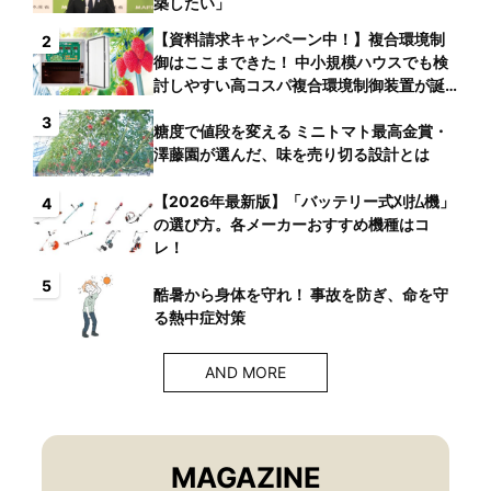
築したい」
【資料請求キャンペーン中！】複合環境制
2
御はここまできた！ 中小規模ハウスでも検
討しやすい高コスパ複合環境制御装置が誕
生
3
糖度で値段を変える ミニトマト最高金賞・
澤藤園が選んだ、味を売り切る設計とは
【2026年最新版】「バッテリー式刈払機」
4
の選び方。各メーカーおすすめ機種はコ
レ！
5
酷暑から身体を守れ！ 事故を防ぎ、命を守
る熱中症対策
AND MORE
MAGAZINE