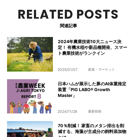
RELATED POSTS
関連記事
2024年農業技術10大ニュース決
定！ 有機水稲や新品種開発、スマー
ト農業技術がランクイン
2025/01/07
政策・マーケット
日本ハムが展示した豚のAI体重推定
装置「PIG LABO® Growth
Master」
2024/11/28
最新技術
70％削減！ 家畜のメタン排出を削
減する、海藻が主成分の飼料添加物