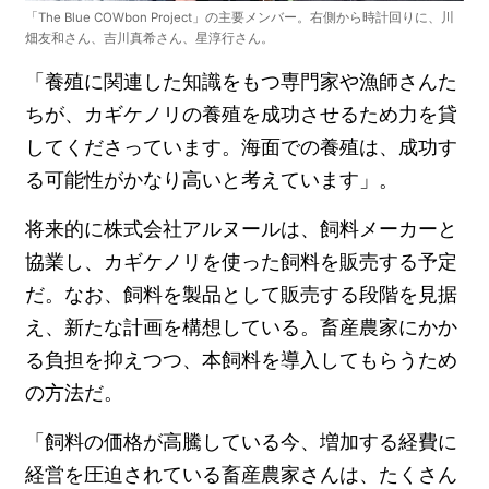
「The Blue COWbon Project」の主要メンバー。右側から時計回りに、川
畑友和さん、吉川真希さん、星淳行さん。
「養殖に関連した知識をもつ専門家や漁師さんた
ちが、カギケノリの養殖を成功させるため力を貸
してくださっています。海面での養殖は、成功す
る可能性がかなり高いと考えています」。
将来的に株式会社アルヌールは、飼料メーカーと
協業し、カギケノリを使った飼料を販売する予定
だ。なお、飼料を製品として販売する段階を見据
え、新たな計画を構想している。畜産農家にかか
る負担を抑えつつ、本飼料を導入してもらうため
の方法だ。
「飼料の価格が高騰している今、増加する経費に
経営を圧迫されている畜産農家さんは、たくさん