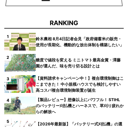
RANKING
1
鈴木農相 8月4日記者会見「政府備蓄米の販売・
使用が長期化、機動的な放出体制を構築したい」
2
糖度で値段を変える ミニトマト最高金賞・澤藤
園が選んだ、味を売り切る設計とは
【資料請求キャンペーン中！】複合環境制御はこ
3
こまできた！ 中小規模ハウスでも検討しやすい
高コスパ複合環境制御装置が誕生
【製品レビュー】想像以上にパワフル！ STIHL
4
のバッテリー刈払機とハーネスで、草刈り疲れか
らの解放へ
5
【2026年最新版】「バッテリー式刈払機」の選