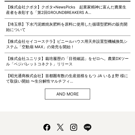
【株式会社クボタ】クボタ×NewsPicks 起業家精神に富んだ農業生
産者を表彰する「第2回GROUNDBREAKERS A…
【埼玉県】下水汚泥燃焼灰肥料を原料に使用した循環型肥料の販売開
始について
【株式会社セイコーステラ】ビニールハウス用天井設置型機械換気シ
ステム「空動扇 MAX」の発売を開始！
【株式会社ユニリタ】栽培履歴の「目視確認」をゼロへ。農業DXツー
ル「ベジパレットコネクト」リリース
【昭光通商株式会社】首都圏有数の生産規模をもつ JA いるま野 様に
て取扱い開始 〜生分解性マルチフィ…
AND MORE