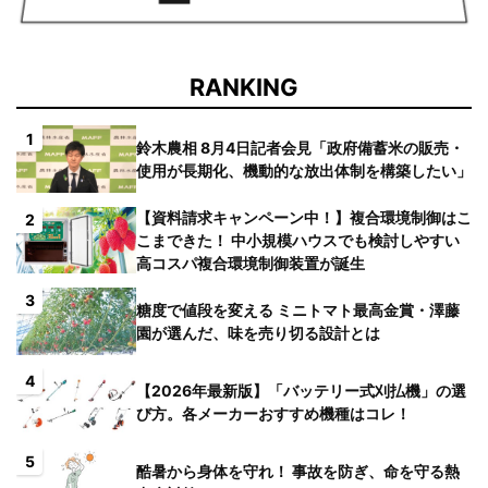
RANKING
1
鈴木農相 8月4日記者会見「政府備蓄米の販売・
使用が長期化、機動的な放出体制を構築したい」
【資料請求キャンペーン中！】複合環境制御はこ
2
こまできた！ 中小規模ハウスでも検討しやすい
高コスパ複合環境制御装置が誕生
3
糖度で値段を変える ミニトマト最高金賞・澤藤
園が選んだ、味を売り切る設計とは
4
【2026年最新版】「バッテリー式刈払機」の選
び方。各メーカーおすすめ機種はコレ！
5
酷暑から身体を守れ！ 事故を防ぎ、命を守る熱