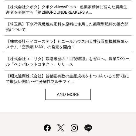
【株式会社クボタ】クボタ×NewsPicks 起業家精神に富んだ農業生
産者を表彰する「第2回GROUNDBREAKERS A…
【埼玉県】下水汚泥燃焼灰肥料を原料に使用した循環型肥料の販売開
始について
【株式会社セイコーステラ】ビニールハウス用天井設置型機械換気シ
ステム「空動扇 MAX」の発売を開始！
【株式会社ユニリタ】栽培履歴の「目視確認」をゼロへ。農業DXツー
ル「ベジパレットコネクト」リリース
【昭光通商株式会社】首都圏有数の生産規模をもつ JA いるま野 様に
て取扱い開始 〜生分解性マルチフィ…
AND MORE