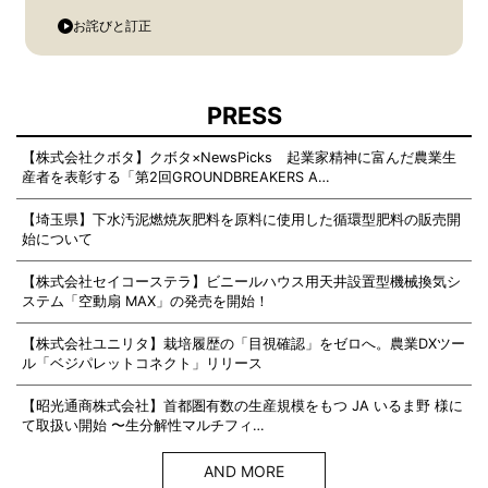
お詫びと訂正
PRESS
【株式会社クボタ】クボタ×NewsPicks 起業家精神に富んだ農業生
産者を表彰する「第2回GROUNDBREAKERS A…
【埼玉県】下水汚泥燃焼灰肥料を原料に使用した循環型肥料の販売開
始について
【株式会社セイコーステラ】ビニールハウス用天井設置型機械換気シ
ステム「空動扇 MAX」の発売を開始！
【株式会社ユニリタ】栽培履歴の「目視確認」をゼロへ。農業DXツー
ル「ベジパレットコネクト」リリース
【昭光通商株式会社】首都圏有数の生産規模をもつ JA いるま野 様に
て取扱い開始 〜生分解性マルチフィ…
AND MORE