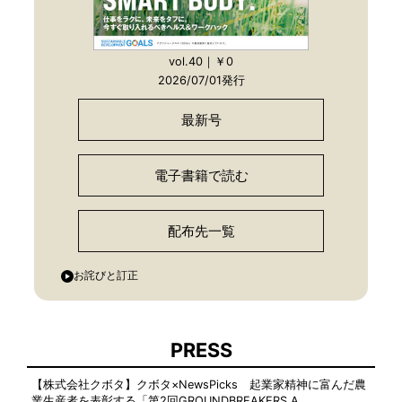
vol.40｜￥0
2026/07/01発行
最新号
電子書籍で読む
配布先一覧
お詫びと訂正
PRESS
【株式会社クボタ】クボタ×NewsPicks 起業家精神に富んだ農
業生産者を表彰する「第2回GROUNDBREAKERS A…