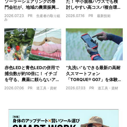
ソーラーシェアリングの専
た！ 中小規模ハウスでも検
門会社が、地域の農業振興
討しやすい高コスパ複合環
や経済循環をワンストップ
境制御装置が誕生
2026.07.23
PR
2026.07.16
PR
生産者の取り組
最新技術
でサポート
み
赤色LEDと青色LEDの併用で
“丸洗い”もできる最新の高耐
捕虫数が約10倍に！ イチゴ
久スマートフォン
を守る、農薬に頼らないア
「TORQUE® G07」を体験
ザミウマ対策
農業現場の“スマホの弱点”を
2026.07.06
PR
2026.07.03
PR
道工具・資材
道工具・資材
克服できるか？