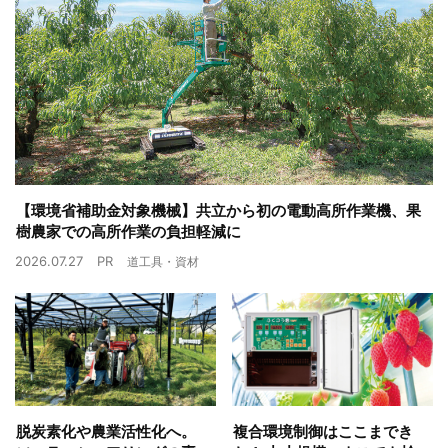
【環境省補助金対象機械】共立から初の電動高所作業機、果
樹農家での高所作業の負担軽減に
2026.07.27
PR
道工具・資材
脱炭素化や農業活性化へ。
複合環境制御はここまでき