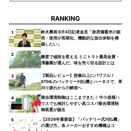
RANKING
鈴木農相 8月4日記者会見「政府備蓄米の販
1
売・使用が長期化、機動的な放出体制を構
築したい」
2
糖度で値段を変える ミニトマト最高金賞・
澤藤園が選んだ、味を売り切る設計とは
【製品レビュー】想像以上にパワフル！
3
STIHLのバッテリー刈払機とハーネスで、草
刈り疲れからの解放へ
複合環境制御はここまできた！ 中小規模ハ
4
ウスでも検討しやすい高コスパ複合環境制
御装置が誕生
【2026年最新版】「バッテリー式刈払機」
5
の選び方。各メーカーおすすめ機種はコ