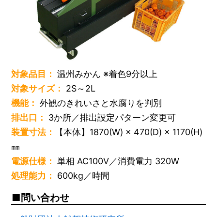
対象品目：
温州みかん ※着色9分以上
対象サイズ：
2S～2L
機能：
外観のきれいさと水腐りを判別
排出口：
3か所／排出設定パターン変更可
装置寸法：
【本体】1870(W) × 470(D) × 1170(H)
㎜
電源仕様：
単相 AC100V／消費電力 320W
処理能力：
600kg／時間
問い合わせ