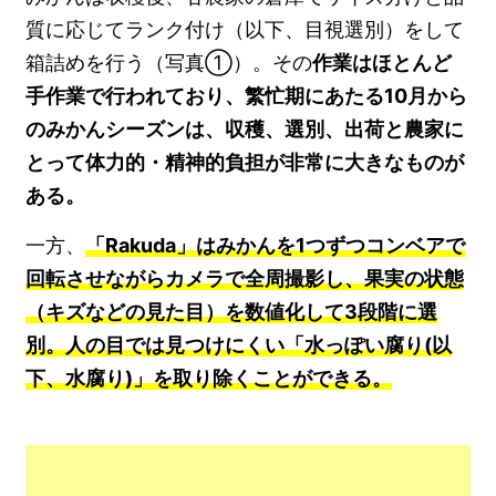
質に応じてランク付け（以下、目視選別）をして
箱詰めを行う（写真①）。その
作業はほとんど
手作業で行われており、繁忙期にあたる10月から
のみかんシーズンは、収穫、選別、出荷と農家に
とって体力的・精神的負担が非常に大きなものが
ある。
一方、
「Rakuda」はみかんを1つずつコンベアで
回転させながらカメラで全周撮影し、果実の状態
（キズなどの見た目）を数値化して3段階に選
別。人の目では見つけにくい「水っぽい腐り(以
下、水腐り)」を取り除くことができる。