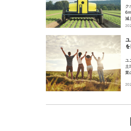
ク
6
減
20
ユ
を
ユ
土
業
202