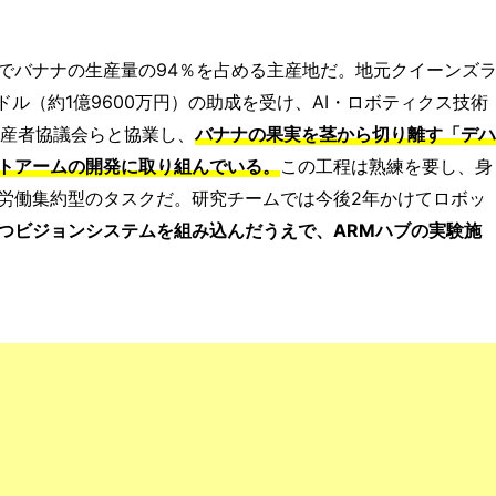
でバナナの生産量の94％を占める主産地だ。地元クイーンズ
ドル（約1億9600万円）の助成を受け、AI・ロボティクス技術
生産者協議会らと協業し、
バナナの果実を茎から切り離す「デハ
トアームの開発に取り組んでいる。
この工程は熟練を要し、身
労働集約型のタスクだ。研究チームでは今後2年かけてロボッ
つビジョンシステムを組み込んだうえで、ARMハブの実験施