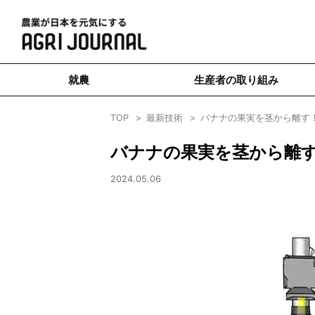
就農
生産者の取り組み
TOP
最新技術
バナナの果実を茎から離す
バナナの果実を茎から離
2024.05.06