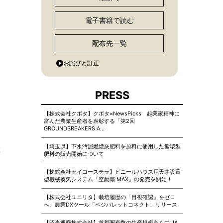
電子書籍で読む
配布先一覧
お詫びと訂正
PRESS
【株式会社クボタ】クボタ×NewsPicks 起業家精神に
富んだ農業生産者を表彰する「第2回
GROUNDBREAKERS A…
【埼玉県】下水汚泥燃焼灰肥料を原料に使用した循環型
推
肥料の販売開始について
【株式会社セイコーステラ】ビニールハウス用天井設置
型機械換気システム「空動扇 MAX」の発売を開始！
【株式会社ユニリタ】栽培履歴の「目視確認」をゼロ
へ。農業DXツール「ベジパレットコネクト」リリース
【昭光通商株式会社】首都圏有数の生産規模をもつ JA