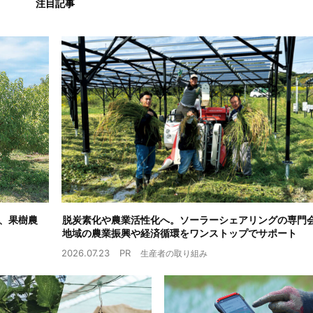
注目記事
、果樹農
脱炭素化や農業活性化へ。ソーラーシェアリングの専門
地域の農業振興や経済循環をワンストップでサポート
2026.07.23
PR
生産者の取り組み