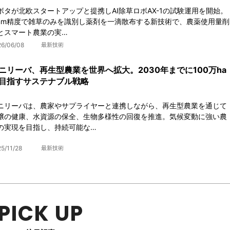
ボタが北欧スタートアップと提携しAI除草ロボAX-1の試験運用を開始。
mm精度で雑草のみを識別し薬剤を一滴散布する新技術で、農薬使用量削
とスマート農業の実…
26/06/08
最新技術
ニリーバ、再生型農業を世界へ拡大。2030年までに100万ha
目指すサステナブル戦略
ニリーバは、農家やサプライヤーと連携しながら、再生型農業を通じて
壌の健康、水資源の保全、生物多様性の回復を推進。気候変動に強い農
の実現を目指し、持続可能な…
5/11/28
最新技術
PICK UP