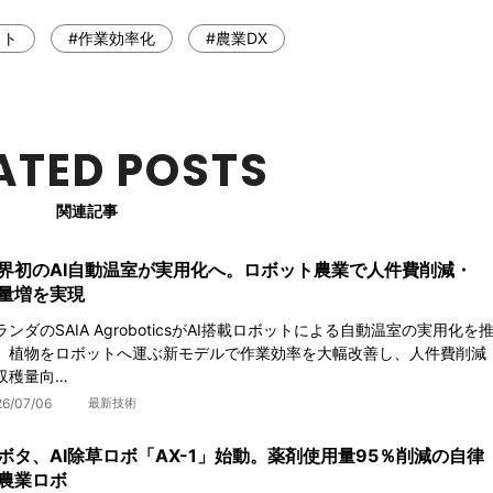
ット
#作業効率化
#農業DX
ATED POSTS
関連記事
界初のAI自動温室が実用化へ。ロボット農業で人件費削減・
量増を実現
ランダのSAIA AgroboticsがAI搭載ロボットによる自動温室の実用化を
。植物をロボットへ運ぶ新モデルで作業効率を大幅改善し、人件費削減
収穫量向…
26/07/06
最新技術
ボタ、AI除草ロボ「AX-1」始動。薬剤使用量95％削減の自律
農業ロボ