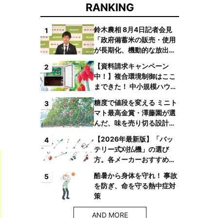
RANKING
鈴木農相 8月4日記者会見
ラ
1
「政府備蓄米の販売・使用
が長期化、機動的な放出体
制を構築したい」
【資料請求キャンペーン
2
中！】複合環境制御はここ
まできた！ 中小規模ハウス
でも検討しやすい高コスパ
糖度で値段を変える ミニト
3
複合環境制御装置が誕生
マト最高金賞・澤藤園が選
んだ、味を売り切る設計と
は
【2026年最新版】「バッ
4
テリー式刈払機」の選び
方。各メーカーおすすめ機
種はコレ！
酷暑から身体を守れ！ 事故
5
を防ぎ、命を守る熱中症対
策
AND MORE