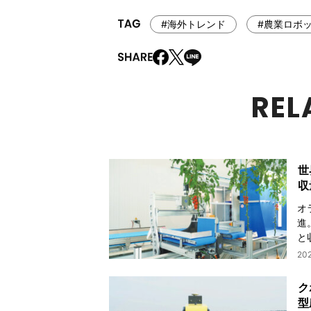
#海外トレンド
#農業ロボ
REL
世
収
オ
進
と
20
ク
型