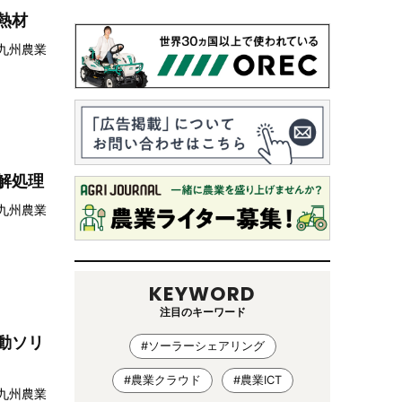
熱材
回九州農業
解処理
回九州農業
KEYWORD
注目のキーワード
動ソリ
#ソーラーシェアリング
#農業クラウド
#農業ICT
回九州農業