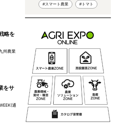
#スマート農業
#トマト
戦略を
回九州農業
業をサ
EEK(通