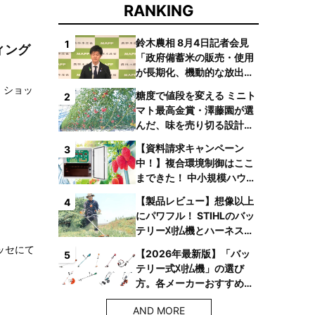
RANKING
鈴木農相 8月4日記者会見
1
ィング
「政府備蓄米の販売・使用
が長期化、機動的な放出体
制を構築したい」
。ショッ
糖度で値段を変える ミニト
2
マト最高金賞・澤藤園が選
んだ、味を売り切る設計と
は
【資料請求キャンペーン
3
中！】複合環境制御はここ
まできた！ 中小規模ハウス
でも検討しやすい高コスパ
【製品レビュー】想像以上
4
複合環境制御装置が誕生
にパワフル！ STIHLのバッ
テリー刈払機とハーネス
で、草刈り疲れからの解放
ッセにて
【2026年最新版】「バッ
5
へ
テリー式刈払機」の選び
方。各メーカーおすすめ機
種はコレ！
AND MORE