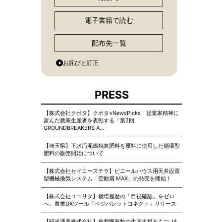
電子書籍で読む
配布先一覧
お詫びと訂正
PRESS
【株式会社クボタ】クボタ×NewsPicks 起業家精神に
富んだ農業生産者を表彰する「第2回
GROUNDBREAKERS A…
【埼玉県】下水汚泥燃焼灰肥料を原料に使用した循環型
肥料の販売開始について
【株式会社セイコーステラ】ビニールハウス用天井設置
型機械換気システム「空動扇 MAX」の発売を開始！
【株式会社ユニリタ】栽培履歴の「目視確認」をゼロ
へ。農業DXツール「ベジパレットコネクト」リリース
【昭光通商株式会社】首都圏有数の生産規模をもつ JA