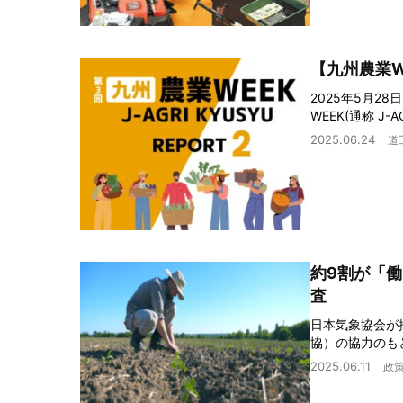
【九州農業W
2025年5月2
WEEK(通称 J
2025.06.24
道
約9割が「
査
日本気象協会が
協）の協力のも
2025.06.11
政