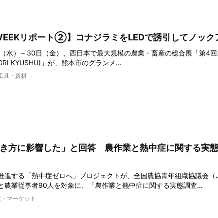
EEKリポート②】コナジラミをLEDで誘引してノック
8日（水）～30日（金）、西日本で最大規模の農業・畜産の総合展「第4
-AGRI KYUSHU)」が、熊本市のグランメ…
工具・資材
働き方に影響した」と回答 農作業と熱中症に関する実
推進する「熱中症ゼロへ」プロジェクトが、全国農協青年組織協議会（J
と農業従事者90人を対象に、「農作業と熱中症に関する実態調査…
策・マーケット