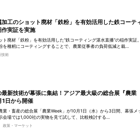
属加工のショット廃材「鉄粉」を有効活用した鉄コーテ
稲作実証を実施
ット廃材「鉄粉」を有効活用した“鉄コーティング湛水直播”の稲作実証
粉を種籾にコーティングすることで、農業従事者の負荷低減と栽…
新技術
の最新技術が幕張に集結！アジア最大級の総合展『農業
0月1日から開催
農業・畜産の総合展「農業Week」が10月1日（水）から3日間、幕張メ
示会場では1,000社の実物を見て試して、比較検討する…
政策・マーケット