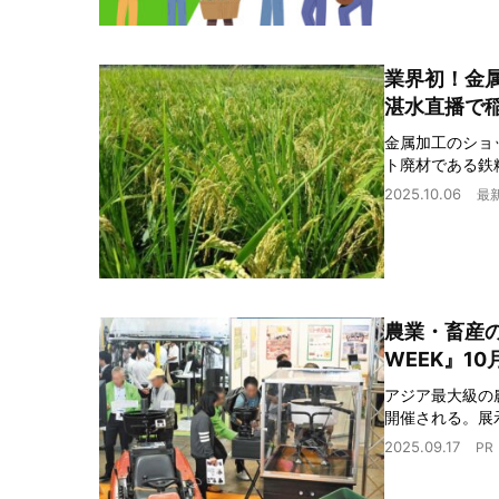
業界初！金
湛水直播で
金属加工のショ
ト廃材である鉄
2025.10.06
最
農業・畜産
WEEK』1
アジア最大級の
開催される。展
2025.09.17
PR