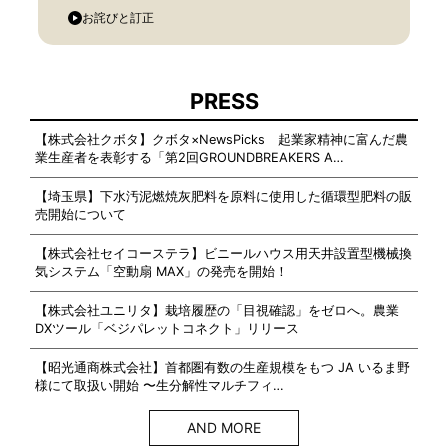
お詫びと訂正
PRESS
【株式会社クボタ】クボタ×NewsPicks 起業家精神に富んだ農
業生産者を表彰する「第2回GROUNDBREAKERS A…
【埼玉県】下水汚泥燃焼灰肥料を原料に使用した循環型肥料の販
売開始について
【株式会社セイコーステラ】ビニールハウス用天井設置型機械換
気システム「空動扇 MAX」の発売を開始！
【株式会社ユニリタ】栽培履歴の「目視確認」をゼロへ。農業
DXツール「ベジパレットコネクト」リリース
【昭光通商株式会社】首都圏有数の生産規模をもつ JA いるま野
様にて取扱い開始 〜生分解性マルチフィ…
AND MORE