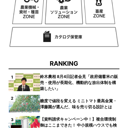
RANKING
鈴木農相 8月4日記者会見「政府備蓄米の販
1
売・使用が長期化、機動的な放出体制を構
築したい」
2
糖度で値段を変える ミニトマト最高金賞・
澤藤園が選んだ、味を売り切る設計とは
【資料請求キャンペーン中！】複合環境制
3
御はここまできた！ 中小規模ハウスでも検