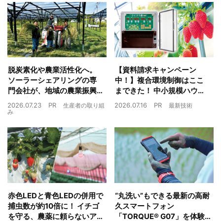
脱炭素化や農業活性化へ。
【資料請求キャンペーン
ソーラーシェアリングの専
中！】複合環境制御はここ
門会社が、地域の農業振興
まできた！ 中小規模ハウス
や経済循環をワンストップ
でも検討しやすい高コスパ
2026.07.23
PR
2026.07.16
PR
生産者の取り組
最新技術
でサポート
複合環境制御装置が誕生
み
赤色LEDと青色LEDの併用で
“丸洗い”もできる最新の高耐
捕虫数が約10倍に！ イチゴ
久スマートフォン
を守る、農薬に頼らないア
「TORQUE® G07」を体験