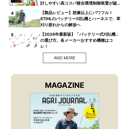
討しやすい高コスパ複合環境制御装置が誕
生
【製品レビュー】想像以上にパワフル！
4
STIHLのバッテリー刈払機とハーネスで、草
刈り疲れからの解放へ
【2026年最新版】「バッテリー式刈払機」
5
の選び方。各メーカーおすすめ機種はコ
レ！
AND MORE
MAGAZINE