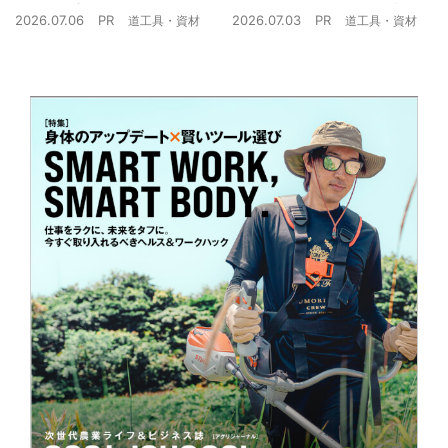
ザミウマ対策
農業現場の“スマホの弱点”を
2026.07.06
PR
2026.07.03
PR
道工具・資材
道工具・資材
克服できるか？