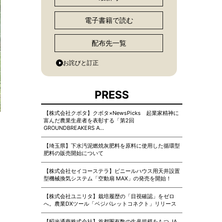
電子書籍で読む
配布先一覧
お詫びと訂正
PRESS
【株式会社クボタ】クボタ×NewsPicks 起業家精神に
富んだ農業生産者を表彰する「第2回
GROUNDBREAKERS A…
【埼玉県】下水汚泥燃焼灰肥料を原料に使用した循環型
肥料の販売開始について
【株式会社セイコーステラ】ビニールハウス用天井設置
型機械換気システム「空動扇 MAX」の発売を開始！
【株式会社ユニリタ】栽培履歴の「目視確認」をゼロ
へ。農業DXツール「ベジパレットコネクト」リリース
【昭光通商株式会社】首都圏有数の生産規模をもつ JA