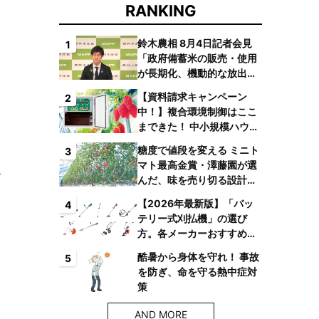
RANKING
鈴木農相 8月4日記者会見
1
「政府備蓄米の販売・使用
が長期化、機動的な放出体
制を構築したい」
【資料請求キャンペーン
2
中！】複合環境制御はここ
まできた！ 中小規模ハウス
でも検討しやすい高コスパ
糖度で値段を変える ミニト
3
複合環境制御装置が誕生
マト最高金賞・澤藤園が選
んだ、味を売り切る設計と
は
【2026年最新版】「バッ
4
テリー式刈払機」の選び
方。各メーカーおすすめ機
種はコレ！
酷暑から身体を守れ！ 事故
5
を防ぎ、命を守る熱中症対
策
AND MORE