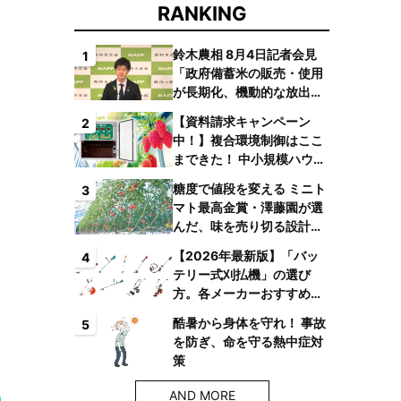
RANKING
鈴木農相 8月4日記者会見
1
「政府備蓄米の販売・使用
が長期化、機動的な放出体
制を構築したい」
【資料請求キャンペーン
2
中！】複合環境制御はここ
まできた！ 中小規模ハウス
でも検討しやすい高コスパ
糖度で値段を変える ミニト
3
複合環境制御装置が誕生
マト最高金賞・澤藤園が選
んだ、味を売り切る設計と
は
【2026年最新版】「バッ
4
テリー式刈払機」の選び
方。各メーカーおすすめ機
種はコレ！
酷暑から身体を守れ！ 事故
5
を防ぎ、命を守る熱中症対
策
AND MORE