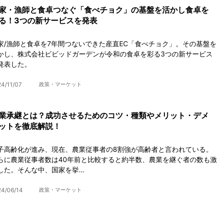
家・漁師と食卓つなぐ「食べチョク」の基盤を活かし食卓を
る！3つの新サービスを発表
家/漁師と食卓を7年間つないできた産直EC「食べチョク」。その基盤を
かし、株式会社ビビッドガーデンが令和の食卓を彩る3つの新サービス
発表した。
4/11/07
政策・マーケット
業承継とは？成功させるためのコツ・種類やメリット・デメ
ットを徹底解説！
子高齢化が進み、現在、農業従事者の8割強が高齢者と言われている。
らに農業従事者数は40年前と比較すると約半数、農業を継ぐ者の数も激
した。そんな中、国家を挙…
24/06/14
政策・マーケット