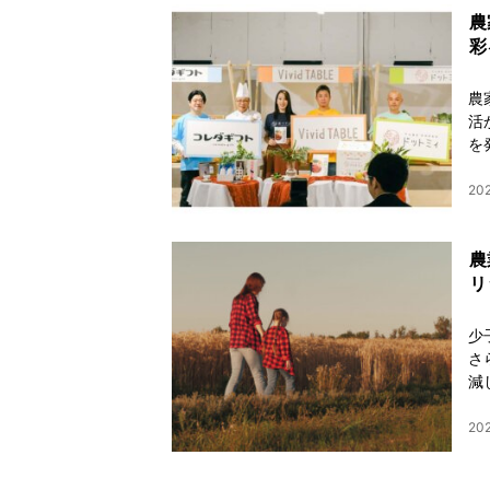
農
彩
農
活
を
202
農
リ
少
さ
減
20