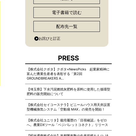
電子書籍で読む
配布先一覧
お詫びと訂正
PRESS
【株式会社クボタ】クボタ×NewsPicks 起業家精神に
富んだ農業生産者を表彰する「第2回
GROUNDBREAKERS A…
【埼玉県】下水汚泥燃焼灰肥料を原料に使用した循環型
肥料の販売開始について
【株式会社セイコーステラ】ビニールハウス用天井設置
型機械換気システム「空動扇 MAX」の発売を開始！
【株式会社ユニリタ】栽培履歴の「目視確認」をゼロ
へ。農業DXツール「ベジパレットコネクト」リリース
【昭光通商株式会社】首都圏有数の生産規模をもつ JA