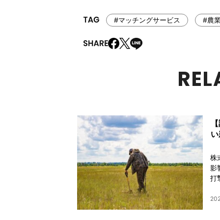
#マッチングサービス
#農業
REL
【
い
株
影
打
202