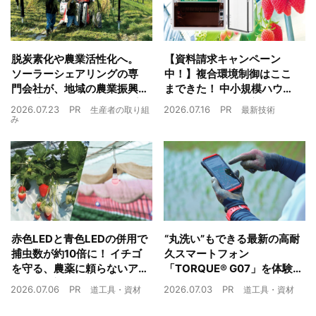
脱炭素化や農業活性化へ。
【資料請求キャンペーン
ソーラーシェアリングの専
中！】複合環境制御はここ
門会社が、地域の農業振興
まできた！ 中小規模ハウス
や経済循環をワンストップ
でも検討しやすい高コスパ
2026.07.23
PR
2026.07.16
PR
生産者の取り組
最新技術
でサポート
複合環境制御装置が誕生
み
赤色LEDと青色LEDの併用で
“丸洗い”もできる最新の高耐
捕虫数が約10倍に！ イチゴ
久スマートフォン
を守る、農薬に頼らないア
「TORQUE® G07」を体験
ザミウマ対策
農業現場の“スマホの弱点”を
2026.07.06
PR
2026.07.03
PR
道工具・資材
道工具・資材
克服できるか？