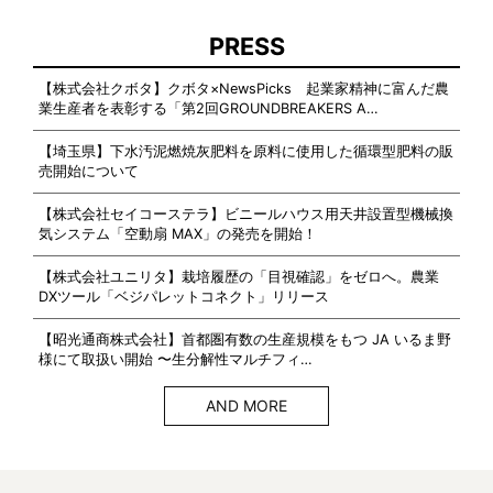
PRESS
【株式会社クボタ】クボタ×NewsPicks 起業家精神に富んだ農
業生産者を表彰する「第2回GROUNDBREAKERS A…
【埼玉県】下水汚泥燃焼灰肥料を原料に使用した循環型肥料の販
売開始について
【株式会社セイコーステラ】ビニールハウス用天井設置型機械換
気システム「空動扇 MAX」の発売を開始！
【株式会社ユニリタ】栽培履歴の「目視確認」をゼロへ。農業
DXツール「ベジパレットコネクト」リリース
【昭光通商株式会社】首都圏有数の生産規模をもつ JA いるま野
様にて取扱い開始 〜生分解性マルチフィ…
AND MORE