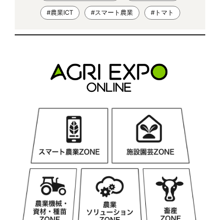
#農業ICT
#スマート農業
#トマト