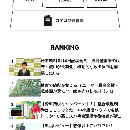
RANKING
鈴木農相 8月4日記者会見「政府備蓄米の販
1
売・使用が長期化、機動的な放出体制を構
築したい」
2
糖度で値段を変える ミニトマト最高金賞・
澤藤園が選んだ、味を売り切る設計とは
【資料請求キャンペーン中！】複合環境制
3
御はここまできた！ 中小規模ハウスでも検
討しやすい高コスパ複合環境制御装置が誕
生
【製品レビュー】想像以上にパワフル！
4